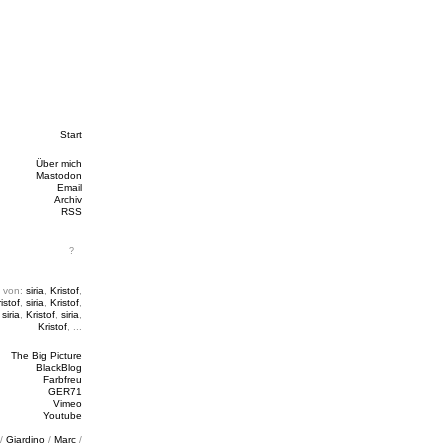
Start
Über mich
Mastodon
Email
Archiv
RSS
 von:
siria
,
Kristof
,
istof
,
siria
,
Kristof
,
,
siria
,
Kristof
,
siria
,
Kristof
, ...
The Big Picture
BlackBlog
Farbfreu
GER71
Vimeo
Youtube
/
Giardino
/
Marc
/