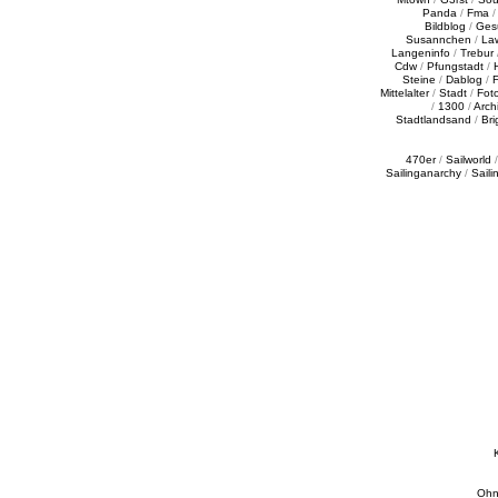
Panda
/
Fma
Bildblog
/
Ges
Susannchen
/
La
Langeninfo
/
Trebur
Cdw
/
Pfungstadt
/
Steine
/
Dablog
/
F
Mittelalter
/
Stadt
/
Fot
/
1300
/
Archi
Stadtlandsand
/
Bri
470er
/
Sailworld
Sailinganarchy
/
Saili
Ohn