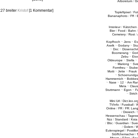
Arboretum
/
G
1:27
breiter
Kristof
[1 Kommentar]
Topleftpixel
/
Fo
Bananaphoto
/
Fff
/
Interieur
/
Kätzchen
Bier
/
Food
/
Bahn
Cemetery
/
Rost
/
Kopfhoch
~
Jens
~
Ev
Axelk
~
Godany
~
Stu
~
Doc
~
Düsenschr
Boomerang
~
Gori
Zebu
~
Eto
Oldeurope
~
Stella
~
~
Mariong
~
Sv
Formfreu
~
Stube
Mutti
~
Jette
~
Frauk
~
Schoenundgu
Hammernich
~
Bobbes
~
Nase
~
12
~
Am Ra
Meta
~
Claus
Stuttmann
~
Egon
~
Fa
~
Strich
Mini Url
/
Dict.leo.or
TVInfo
/
Fussball
/
W
Online
/
FR
/
FR: Lan
/
Dreieich
/
Hessenschau
/
Tages
Nzz
/
Standard
/
Ksta
/
Bbc
/
Guardian
/
Sue
/
Golem
/
W
Eulenspiegel
/
Postillo
Stöffchemacher
/
Mtown
/
G3rst
/
Sou