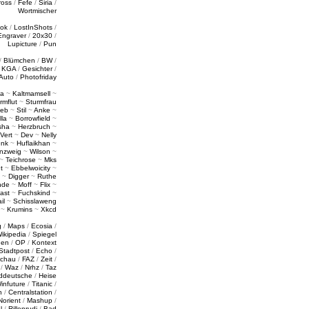
ross
/
Fefe
/
Siria
/
Wortmischer
tok
/
LostInShots
/
Engraver
/
20x30
/
Lupicture
/
Pun
/
Blümchen
/
BW
/
/
KGA
/
Gesichter
/
Auto
/
Photofriday
a
~
Kaltmamsell
~
rmflut
~
Sturmfrau
ieb
~
Stil
~
Anke
~
lla
~
Borrowfield
~
sha
~
Herzbruch
~
Vert
~
Dev
~
Nelly
enk
~
Huflaikhan
~
nzweig
~
Wilson
~
~
Teichrose
~
Mks
t
~
Ebbelwoicity
~
~
Digger
~
Ruthe
nde
~
Moff
~
Flix
~
ast
~
Fuchskind
~
il
~
Schisslaweng
~
Krumins
~
Xkcd
g
/
Maps
/
Ecosia
/
ikipedia
/
Spiegel
gen
/
OP
/
Kontext
Stadtpost
/
Echo
/
schau
/
FAZ
/
Zeit
/
/
Waz
/
Nrhz
/
Taz
ddeutsche
/
Heise
infuture
/
Titanic
/
n
/
Centralstation
/
Norient
/
Mashup
/
l
/
Rillenrudi
/
Bad