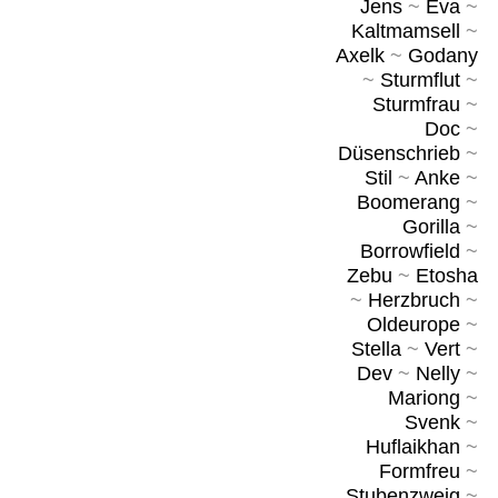
Jens
~
Eva
~
Kaltmamsell
~
Axelk
~
Godany
~
Sturmflut
~
Sturmfrau
~
Doc
~
Düsenschrieb
~
Stil
~
Anke
~
Boomerang
~
Gorilla
~
Borrowfield
~
Zebu
~
Etosha
~
Herzbruch
~
Oldeurope
~
Stella
~
Vert
~
Dev
~
Nelly
~
Mariong
~
Svenk
~
Huflaikhan
~
Formfreu
~
Stubenzweig
~