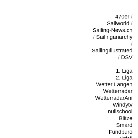
470er
/
Sailworld
/
Sailing-News.ch
/
Sailinganarchy
/
SailingIllustrated
/
DSV
1. Liga
2. Liga
Wetter Langen
Wetterradar
WetterradarAni
Windytv
nullschool
Blitze
Smard
Fundbüro