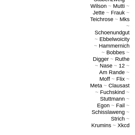
Wilson
~
Mutti
~
Jette
~
Frauk
~
Teichrose
~
Mks
~
Schoenundgut
~
Ebbelwoicity
~
Hammernich
~
Bobbes
~
Digger
~
Ruthe
~
Nase
~
12
~
Am Rande
~
Moff
~
Flix
~
Meta
~
Clausast
~
Fuchskind
~
Stuttmann
~
Egon
~
Fail
~
Schisslaweng
~
Strich
~
Krumins
~
Xkcd