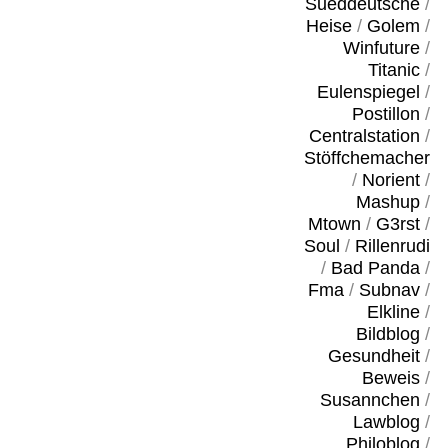
Sueddeutsche
/
Heise
/
Golem
/
Winfuture
/
Titanic
/
Eulenspiegel
/
Postillon
/
Centralstation
/
Stöffchemacher
/
Norient
/
Mashup
/
Mtown
/
G3rst
/
Soul
/
Rillenrudi
/
Bad Panda
/
Fma
/
Subnav
/
Elkline
/
Bildblog
/
Gesundheit
/
Beweis
/
Susannchen
/
Lawblog
/
Philoblog
/