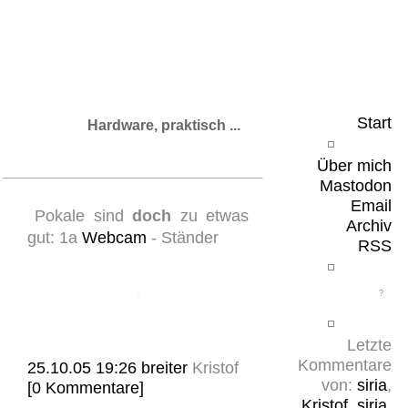
Leicht & Sinnig
Belangloses in unregelmäßigen Abständen
Start
Hardware, praktisch ...
Über mich
Mastodon
Email
Pokale sind
doch
zu etwas
Archiv
gut: 1a
Webcam
- Ständer
RSS
Letzte
Kommentare
25.10.05 19:26
breiter
Kristof
von:
siria
,
[0 Kommentare]
Kristof
,
siria
,