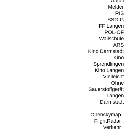
Abfall
Melder
RIS
SSG G
FF Langen
POL-OF
Wallschule
ARS
Kino Darmstadt
Kino
Sprendlingen
Kino Langen
Vielleicht
Ohne
Sauerstoffgerät
Langen
Darmstadt
Openskymap
.
FlightRadar
.
Verkehr
.