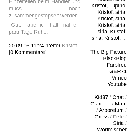
Einzelteilen beim Händler und
Kristof
,
Lupine
,
muss noch
Kristof
,
siria
,
zusammengestöpselt werden.
Kristof
,
siria
,
Gut, habe ich halt mal ein
Kristof
,
siria
,
siria
,
Kristof
,
paar Tage Ruhe.
siria
,
Kristof
, ...
20.09.05 11:24
breiter
Kristof
The Big Picture
[0 Kommentare]
BlackBlog
Farbfreu
GER71
Vimeo
Youtube
Kid37
/
Chat
/
Giardino
/
Marc
/
Arboretum
/
Gross
/
Fefe
/
Siria
/
Wortmischer