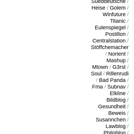
Sueddeutsche
/
Heise
/
Golem
/
Winfuture
/
Titanic
/
Eulenspiegel
/
Postillon
/
Centralstation
/
Stöffchemacher
/
Norient
/
Mashup
/
Mtown
/
G3rst
/
Soul
/
Rillenrudi
/
Bad Panda
/
Fma
/
Subnav
/
Elkline
/
Bildblog
/
Gesundheit
/
Beweis
/
Susannchen
/
Lawblog
/
Philoblog
/