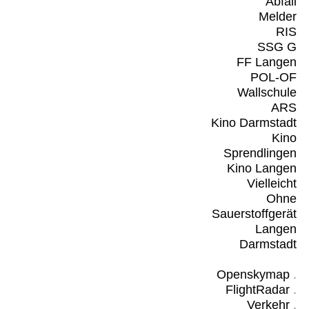
Abfall
Melder
RIS
SSG G
FF Langen
POL-OF
Wallschule
ARS
Kino Darmstadt
Kino
Sprendlingen
Kino Langen
Vielleicht
Ohne
Sauerstoffgerät
Langen
Darmstadt
Openskymap
.
FlightRadar
.
Verkehr
.