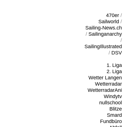
470er
/
Sailworld
/
Sailing-News.ch
/
Sailinganarchy
/
SailingIllustrated
/
DSV
1. Liga
2. Liga
Wetter Langen
Wetterradar
WetterradarAni
Windytv
nullschool
Blitze
Smard
Fundbüro