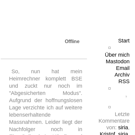
Leicht & Sinnig
Belangloses in unregelmäßigen Abständen
Start
Offline
Über mich
Mastodon
Email
So, nun hat mein
Archiv
Heimrechner komplett BSE
RSS
und zuckt nur noch im
"Abgesicherten Modus".
Aufgrund der hoffnungslosen
Lage verzichte ich auf weitere
Letzte
lebenserhaltende
Kommentare
Massnahmen. Leider liegt der
von:
siria
,
Nachfolger noch in
Kristof
,
siria
,