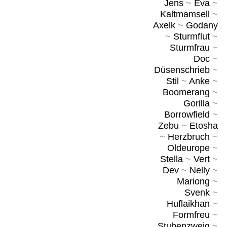
Jens
~
Eva
~
Kaltmamsell
~
Axelk
~
Godany
~
Sturmflut
~
Sturmfrau
~
Doc
~
Düsenschrieb
~
Stil
~
Anke
~
Boomerang
~
Gorilla
~
Borrowfield
~
Zebu
~
Etosha
~
Herzbruch
~
Oldeurope
~
Stella
~
Vert
~
Dev
~
Nelly
~
Mariong
~
Svenk
~
Huflaikhan
~
Formfreu
~
Stubenzweig
~