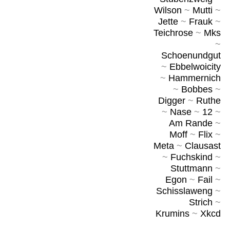
Wilson
~
Mutti
~
Jette
~
Frauk
~
Teichrose
~
Mks
~
Schoenundgut
~
Ebbelwoicity
~
Hammernich
~
Bobbes
~
Digger
~
Ruthe
~
Nase
~
12
~
Am Rande
~
Moff
~
Flix
~
Meta
~
Clausast
~
Fuchskind
~
Stuttmann
~
Egon
~
Fail
~
Schisslaweng
~
Strich
~
Krumins
~
Xkcd