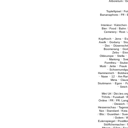
Arboretum
/
G
Topleftpixel
/
Fo
Bananaphoto
/
Fff
/
Interieur
/
Kätzchen
Bier
/
Food
/
Bahn
Cemetery
/
Rost
/
Kopfhoch
~
Jens
~
Ev
Axelk
~
Godany
~
Stu
~
Doc
~
Düsenschr
Boomerang
~
Gori
Zebu
~
Eto
Oldeurope
~
Stella
~
~
Mariong
~
Sv
Formfreu
~
Stube
Mutti
~
Jette
~
Frauk
~
Schoenundgu
Hammernich
~
Bobbes
~
Nase
~
12
~
Am Ra
Meta
~
Claus
Stuttmann
~
Egon
~
Fa
~
Strich
Mini Url
/
Dict.leo.or
TVInfo
/
Fussball
/
W
Online
/
FR
/
FR: Lan
/
Dreieich
/
Hessenschau
/
Tages
Nzz
/
Standard
/
Ksta
/
Bbc
/
Guardian
/
Sue
/
Golem
/
W
Eulenspiegel
/
Postillo
Stöffchemacher
/
Mtown
/
G3rst
/
Sou