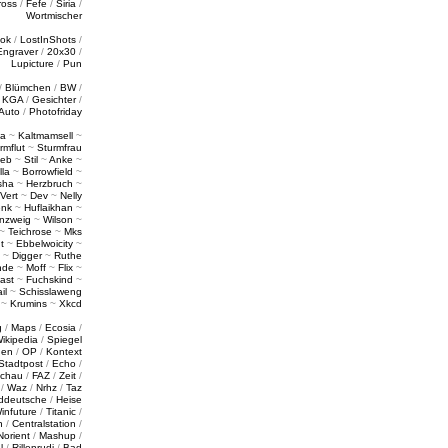
ross
/
Fefe
/
Siria
/
Wortmischer
tok
/
LostInShots
/
Engraver
/
20x30
/
Lupicture
/
Pun
/
Blümchen
/
BW
/
/
KGA
/
Gesichter
/
Auto
/
Photofriday
a
~
Kaltmamsell
~
rmflut
~
Sturmfrau
ieb
~
Stil
~
Anke
~
lla
~
Borrowfield
~
sha
~
Herzbruch
~
Vert
~
Dev
~
Nelly
enk
~
Huflaikhan
~
nzweig
~
Wilson
~
~
Teichrose
~
Mks
t
~
Ebbelwoicity
~
~
Digger
~
Ruthe
nde
~
Moff
~
Flix
~
ast
~
Fuchskind
~
il
~
Schisslaweng
~
Krumins
~
Xkcd
g
/
Maps
/
Ecosia
/
ikipedia
/
Spiegel
gen
/
OP
/
Kontext
Stadtpost
/
Echo
/
schau
/
FAZ
/
Zeit
/
/
Waz
/
Nrhz
/
Taz
ddeutsche
/
Heise
infuture
/
Titanic
/
n
/
Centralstation
/
Norient
/
Mashup
/
l
/
Rillenrudi
/
Bad