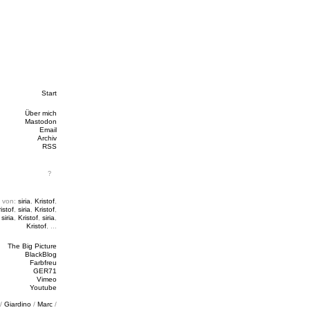
Start
Über mich
Mastodon
Email
Archiv
RSS
 von:
siria
,
Kristof
,
istof
,
siria
,
Kristof
,
,
siria
,
Kristof
,
siria
,
Kristof
, ...
The Big Picture
BlackBlog
Farbfreu
GER71
Vimeo
Youtube
/
Giardino
/
Marc
/