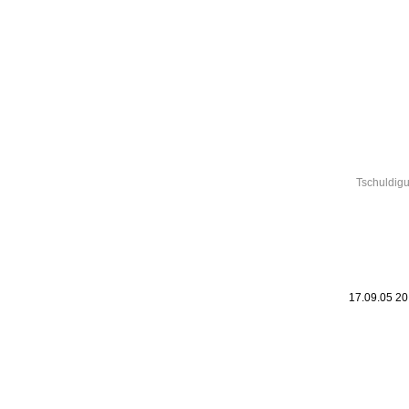
Leic
Belanglos
Tschuldigu
17.09.05 2