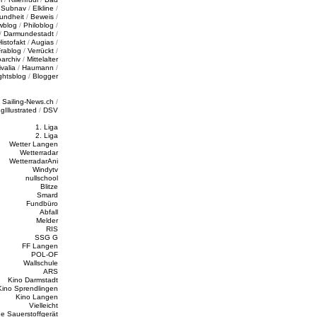
/
Subnav
/
Elkline
/
undheit
/
Beweis
/
wblog
/
Philoblog
/
/
Darmundestadt
/
Histofakt
/
Augias
/
rablog
/
Verrückt
/
oarchiv
/
Mittelalter
valia
/
Haumann
/
ghtsblog
/
Blogger
/
Sailing-News.ch
/
ngIllustrated
/
DSV
1. Liga
2. Liga
Wetter Langen
Wetterradar
WetterradarAni
Windytv
nullschool
Blitze
Smard
Fundbüro
Abfall
Melder
RIS
SSG G
FF Langen
POL-OF
Wallschule
ARS
Kino Darmstadt
Kino Sprendlingen
Kino Langen
Vielleicht
e Sauerstoffgerät