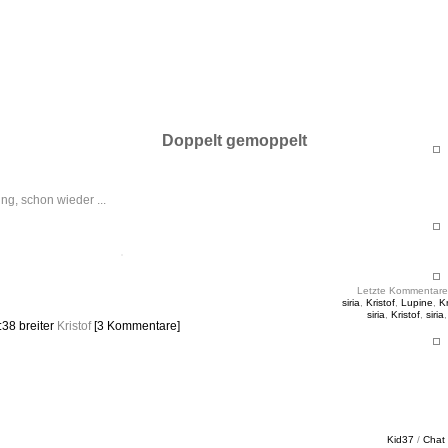
ht & Sinnig
es in unregelmäßigen Abständen
Doppelt gemoppelt
ng, schon wieder ...
Letzte Kommentare
siria
,
Kristof
,
Lupine
,
Kr
siria
,
Kristof
,
siria
0:38
breiter
Kristof
[3 Kommentare]
Kid37
/
Chat