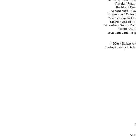
Panda
/
Fma
Bildblog
/
Ges
Susannchen
/
La
Langeninfo
/
Trebur
Cdw
/
Pfungstadt
/
Steine
/
Dablog
/
F
Mittelalter
/
Stadt
/
Fot
/
1300
/
Archi
Stadtlandsand
/
Bri
470er
/
Sailworld
Sailinganarchy
/
Saili
Ohn