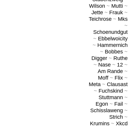
Wilson
~
Mutti
~
Jette
~
Frauk
~
Teichrose
~
Mks
~
Schoenundgut
~
Ebbelwoicity
~
Hammernich
~
Bobbes
~
Digger
~
Ruthe
~
Nase
~
12
~
Am Rande
~
Moff
~
Flix
~
Meta
~
Clausast
~
Fuchskind
~
Stuttmann
~
Egon
~
Fail
~
Schisslaweng
~
Strich
~
Krumins
~
Xkcd