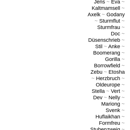
Jens
~
Eva
~
Kaltmamsell
~
Axelk
~
Godany
~
Sturmflut
~
Sturmfrau
~
Doc
~
Düsenschrieb
~
Stil
~
Anke
~
Boomerang
~
Gorilla
~
Borrowfield
~
Zebu
~
Etosha
~
Herzbruch
~
Oldeurope
~
Stella
~
Vert
~
Dev
~
Nelly
~
Mariong
~
Svenk
~
Huflaikhan
~
Formfreu
~
Stubenzweig
~