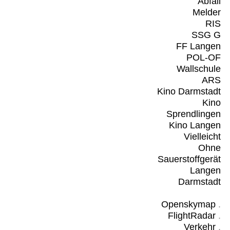
Abfall
Melder
RIS
SSG G
FF Langen
POL-OF
Wallschule
ARS
Kino Darmstadt
Kino
Sprendlingen
Kino Langen
Vielleicht
Ohne
Sauerstoffgerät
Langen
Darmstadt
Openskymap
.
FlightRadar
.
Verkehr
.