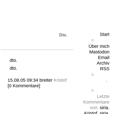
Leicht & Sinnig
Belangloses in unregelmäßigen Abständen
Start
Dto.
Über mich
Mastodon
Email
dto.
Archiv
dto.
RSS
15.08.05 09:34
breiter
Kristof
[0 Kommentare]
Letzte
Kommentare
von:
siria
,
Kristof
,
siria
,