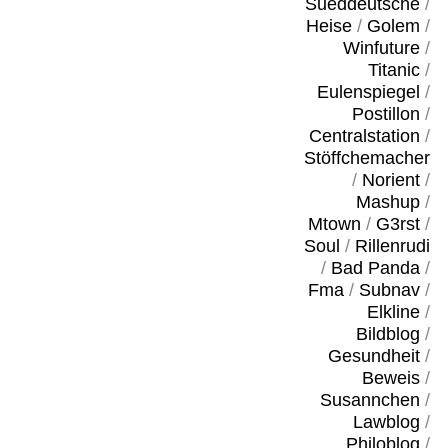
Sueddeutsche
/
Heise
/
Golem
/
Winfuture
/
Titanic
/
Eulenspiegel
/
Postillon
/
Centralstation
/
Stöffchemacher
/
Norient
/
Mashup
/
Mtown
/
G3rst
/
Soul
/
Rillenrudi
/
Bad Panda
/
Fma
/
Subnav
/
Elkline
/
Bildblog
/
Gesundheit
/
Beweis
/
Susannchen
/
Lawblog
/
Philoblog
/