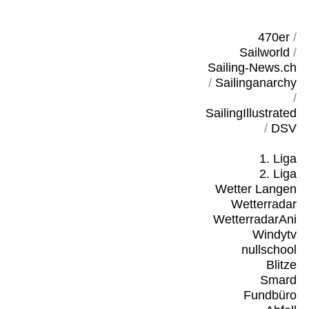
470er
/
Sailworld
/
Sailing-News.ch
/
Sailinganarchy
/
SailingIllustrated
/
DSV
1. Liga
2. Liga
Wetter Langen
Wetterradar
WetterradarAni
Windytv
nullschool
Blitze
Smard
Fundbüro