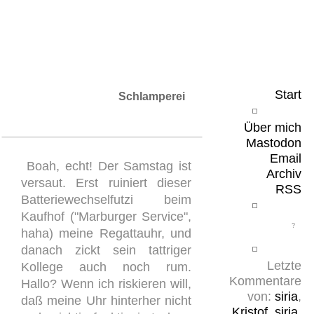
Leicht & Sinnig
Belangloses in unregelmäßigen Abständen
Start
Schlamperei
Über mich
Mastodon
Email
Boah, echt! Der Samstag ist
Archiv
versaut. Erst ruiniert dieser
RSS
Batteriewechselfutzi beim
Kaufhof ("Marburger Service",
haha) meine Regattauhr, und
danach zickt sein tattriger
Letzte
Kollege auch noch rum.
Kommentare
Hallo? Wenn ich riskieren will,
von:
siria
,
daß meine Uhr hinterher nicht
Kristof
,
siria
,