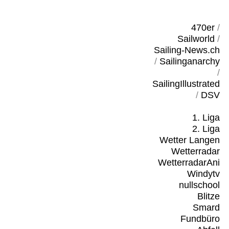
470er
/
Sailworld
/
Sailing-News.ch
/
Sailinganarchy
/
SailingIllustrated
/
DSV
1. Liga
2. Liga
Wetter Langen
Wetterradar
WetterradarAni
Windytv
nullschool
Blitze
Smard
Fundbüro