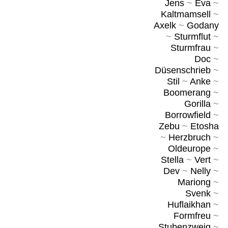
Jens
~
Eva
~
Kaltmamsell
~
Axelk
~
Godany
~
Sturmflut
~
Sturmfrau
~
Doc
~
Düsenschrieb
~
Stil
~
Anke
~
Boomerang
~
Gorilla
~
Borrowfield
~
Zebu
~
Etosha
~
Herzbruch
~
Oldeurope
~
Stella
~
Vert
~
Dev
~
Nelly
~
Mariong
~
Svenk
~
Huflaikhan
~
Formfreu
~
Stubenzweig
~