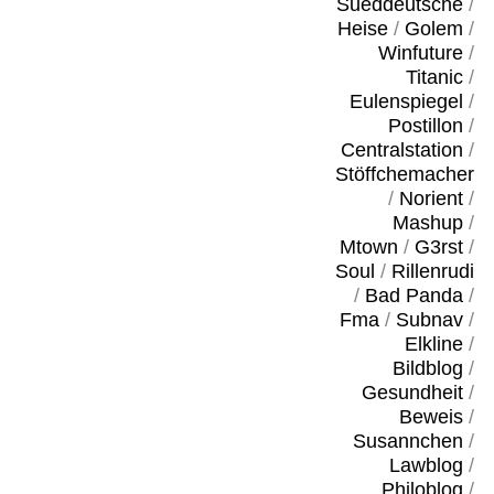
Sueddeutsche
/
Heise
/
Golem
/
Winfuture
/
Titanic
/
Eulenspiegel
/
Postillon
/
Centralstation
/
Stöffchemacher
/
Norient
/
Mashup
/
Mtown
/
G3rst
/
Soul
/
Rillenrudi
/
Bad Panda
/
Fma
/
Subnav
/
Elkline
/
Bildblog
/
Gesundheit
/
Beweis
/
Susannchen
/
Lawblog
/
Philoblog
/