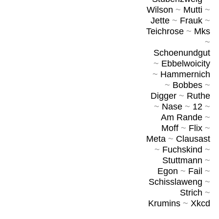
Wilson
~
Mutti
~
Jette
~
Frauk
~
Teichrose
~
Mks
~
Schoenundgut
~
Ebbelwoicity
~
Hammernich
~
Bobbes
~
Digger
~
Ruthe
~
Nase
~
12
~
Am Rande
~
Moff
~
Flix
~
Meta
~
Clausast
~
Fuchskind
~
Stuttmann
~
Egon
~
Fail
~
Schisslaweng
~
Strich
~
Krumins
~
Xkcd