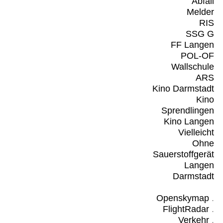
Abfall
Melder
RIS
SSG G
FF Langen
POL-OF
Wallschule
ARS
Kino Darmstadt
Kino
Sprendlingen
Kino Langen
Vielleicht
Ohne
Sauerstoffgerät
Langen
Darmstadt
Openskymap
.
FlightRadar
.
Verkehr
.