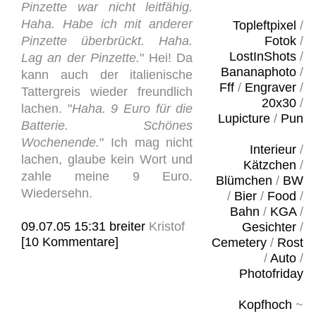
Pinzette war nicht leitfähig.
Haha. Habe ich mit anderer
Topleftpixel
/
Pinzette überbrückt. Haha.
Fotok
/
LostInShots
/
Lag an der Pinzette.
" Hei! Da
Bananaphoto
/
kann auch der italienische
Fff
/
Engraver
/
Tattergreis wieder freundlich
20x30
/
lachen. "
Haha. 9 Euro für die
Lupicture
/
Pun
Batterie. Schönes
Wochenende.
" Ich mag nicht
Interieur
/
lachen, glaube kein Wort und
Kätzchen
/
zahle meine 9 Euro.
Blümchen
/
BW
Wiedersehn.
/
Bier
/
Food
/
Bahn
/
KGA
/
09.07.05 15:31
breiter
Kristof
Gesichter
/
[10 Kommentare]
Cemetery
/
Rost
/
Auto
/
Photofriday
Kopfhoch
~