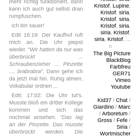
mehr richtig funktioniert, dann
Kristof
,
Lupine
,
kann ich auch gut selbst dran
Kristof
,
siria
,
rumpfuschen.
Kristof
,
siria
,
Ich bin sauer!
Kristof
,
siria
,
siria
,
Kristof
,
Edit 16:19: Der Kaufhof ruft
siria
,
Kristof
, ...
mich an. Die Uhr piepst
wieder. "
Wir hatten da nur was
The Big Picture
überbrückt ...
BlackBlog
Schraubenzieher ... Pinzette
Farbfreu
.... brabrabra
". Dann gehe ich
GER71
da jetzt mal hin. Ruhig atmen,
Vimeo
Vokabular ordnen ...
Youtube
Edit: 17:02: Die Uhr tut's.
Kid37
/
Chat
/
Musste bloß ein dritter Kollege
Giardino
/
Marc
kommen und sich das
/
Arboretum
/
nochmal ansehen. "
Das lag
Gross
/
Fefe
/
an der Pinzette. Das musste
Siria
/
überbrückt werden. Die
Wortmischer