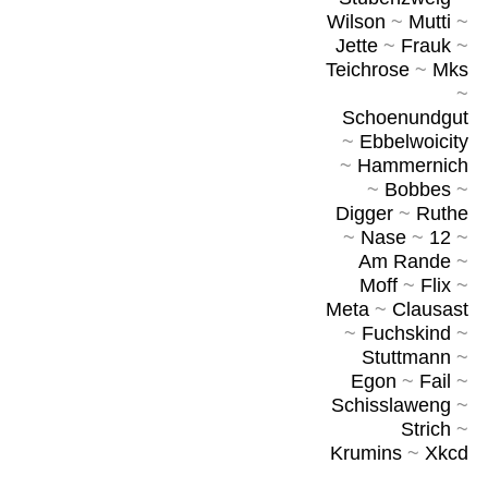
Wilson
~
Mutti
~
Jette
~
Frauk
~
Teichrose
~
Mks
~
Schoenundgut
~
Ebbelwoicity
~
Hammernich
~
Bobbes
~
Digger
~
Ruthe
~
Nase
~
12
~
Am Rande
~
Moff
~
Flix
~
Meta
~
Clausast
~
Fuchskind
~
Stuttmann
~
Egon
~
Fail
~
Schisslaweng
~
Strich
~
Krumins
~
Xkcd