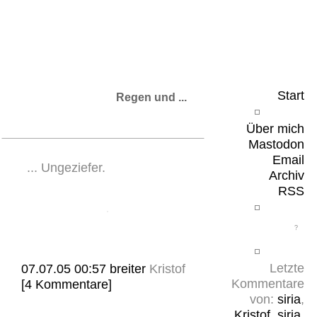
Leicht & Sinnig
Belangloses in unregelmäßigen Abständen
Start
Regen und ...
Über mich
Mastodon
Email
... Ungeziefer.
Archiv
RSS
Letzte
07.07.05 00:57
breiter
Kristof
Kommentare
[4 Kommentare]
von:
siria
,
Kristof
,
siria
,