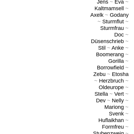
Jens
~
Eva
~
Kaltmamsell
~
Axelk
~
Godany
~
Sturmflut
~
Sturmfrau
~
Doc
~
Düsenschrieb
~
Stil
~
Anke
~
Boomerang
~
Gorilla
~
Borrowfield
~
Zebu
~
Etosha
~
Herzbruch
~
Oldeurope
~
Stella
~
Vert
~
Dev
~
Nelly
~
Mariong
~
Svenk
~
Huflaikhan
~
Formfreu
~
Stubenzweig
~