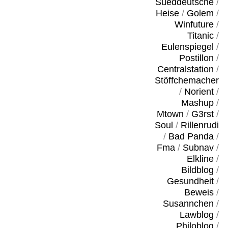
Sueddeutsche
/
Heise
/
Golem
/
Winfuture
/
Titanic
/
Eulenspiegel
/
Postillon
/
Centralstation
/
Stöffchemacher
/
Norient
/
Mashup
/
Mtown
/
G3rst
/
Soul
/
Rillenrudi
/
Bad Panda
/
Fma
/
Subnav
/
Elkline
/
Bildblog
/
Gesundheit
/
Beweis
/
Susannchen
/
Lawblog
/
Philoblog
/