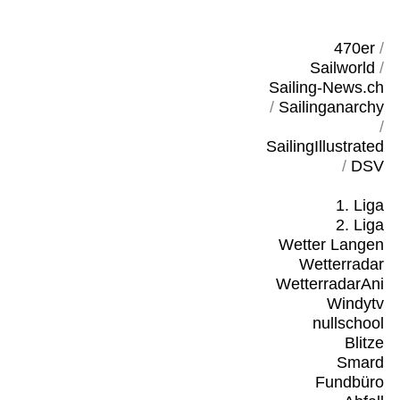
470er
/
Sailworld
/
Sailing-News.ch
/
Sailinganarchy
/
SailingIllustrated
/
DSV
1. Liga
2. Liga
Wetter Langen
Wetterradar
WetterradarAni
Windytv
nullschool
Blitze
Smard
Fundbüro