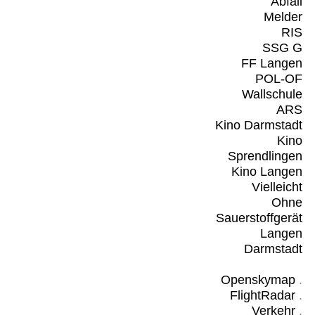
Abfall
Melder
RIS
SSG G
FF Langen
POL-OF
Wallschule
ARS
Kino Darmstadt
Kino
Sprendlingen
Kino Langen
Vielleicht
Ohne
Sauerstoffgerät
Langen
Darmstadt
Openskymap
.
FlightRadar
.
Verkehr
.