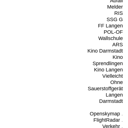
Abfall
Melder
RIS
SSG G
FF Langen
POL-OF
Wallschule
ARS
Kino Darmstadt
Kino
Sprendlingen
Kino Langen
Vielleicht
Ohne
Sauerstoffgerät
Langen
Darmstadt
Openskymap
.
FlightRadar
.
Verkehr
.