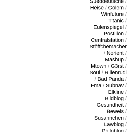
Sueddeutsche
/
Heise
/
Golem
/
Winfuture
/
Titanic
/
Eulenspiegel
/
Postillon
/
Centralstation
/
Stöffchemacher
/
Norient
/
Mashup
/
Mtown
/
G3rst
/
Soul
/
Rillenrudi
/
Bad Panda
/
Fma
/
Subnav
/
Elkline
/
Bildblog
/
Gesundheit
/
Beweis
/
Susannchen
/
Lawblog
/
Philoblog
/