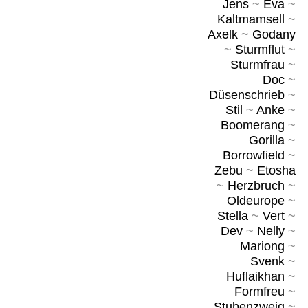
Jens
~
Eva
~
Kaltmamsell
~
Axelk
~
Godany
~
Sturmflut
~
Sturmfrau
~
Doc
~
Düsenschrieb
~
Stil
~
Anke
~
Boomerang
~
Gorilla
~
Borrowfield
~
Zebu
~
Etosha
~
Herzbruch
~
Oldeurope
~
Stella
~
Vert
~
Dev
~
Nelly
~
Mariong
~
Svenk
~
Huflaikhan
~
Formfreu
~
Stubenzweig
~