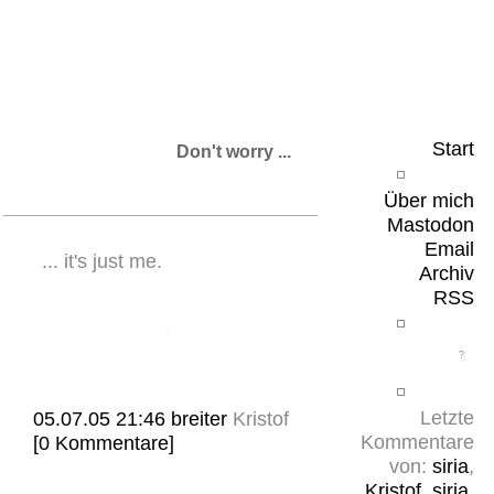
Leicht & Sinnig
Belangloses in unregelmäßigen Abständen
Start
Don't worry ...
Über mich
Mastodon
Email
... it's just me.
Archiv
RSS
Letzte
05.07.05 21:46
breiter
Kristof
Kommentare
[0 Kommentare]
von:
siria
,
Kristof
,
siria
,