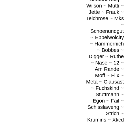
Wilson
~
Mutti
~
Jette
~
Frauk
~
Teichrose
~
Mks
~
Schoenundgut
~
Ebbelwoicity
~
Hammernich
~
Bobbes
~
Digger
~
Ruthe
~
Nase
~
12
~
Am Rande
~
Moff
~
Flix
~
Meta
~
Clausast
~
Fuchskind
~
Stuttmann
~
Egon
~
Fail
~
Schisslaweng
~
Strich
~
Krumins
~
Xkcd