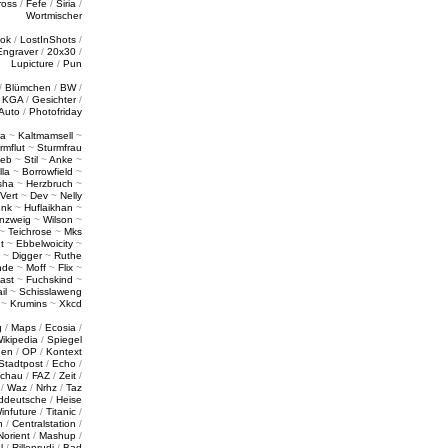
ross
/
Fefe
/
Siria
/
Wortmischer
tok
/
LostInShots
/
Engraver
/
20x30
/
Lupicture
/
Pun
/
Blümchen
/
BW
/
/
KGA
/
Gesichter
/
Auto
/
Photofriday
a
~
Kaltmamsell
~
rmflut
~
Sturmfrau
ieb
~
Stil
~
Anke
~
lla
~
Borrowfield
~
sha
~
Herzbruch
~
Vert
~
Dev
~
Nelly
enk
~
Huflaikhan
~
nzweig
~
Wilson
~
~
Teichrose
~
Mks
t
~
Ebbelwoicity
~
~
Digger
~
Ruthe
nde
~
Moff
~
Flix
~
ast
~
Fuchskind
~
il
~
Schisslaweng
~
Krumins
~
Xkcd
g
/
Maps
/
Ecosia
/
ikipedia
/
Spiegel
gen
/
OP
/
Kontext
Stadtpost
/
Echo
/
schau
/
FAZ
/
Zeit
/
/
Waz
/
Nrhz
/
Taz
ddeutsche
/
Heise
infuture
/
Titanic
/
n
/
Centralstation
/
Norient
/
Mashup
/
l
/
Rillenrudi
/
Bad