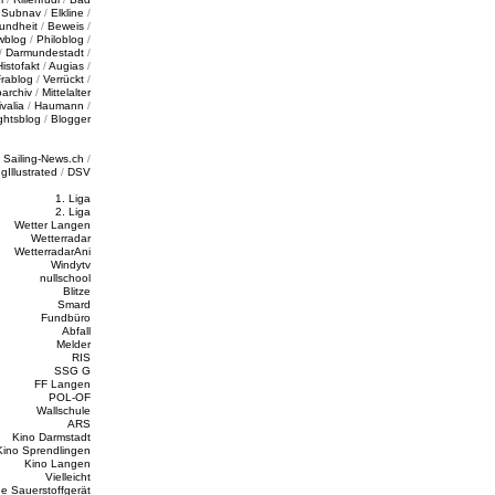
/
Subnav
/
Elkline
/
undheit
/
Beweis
/
wblog
/
Philoblog
/
/
Darmundestadt
/
Histofakt
/
Augias
/
rablog
/
Verrückt
/
oarchiv
/
Mittelalter
valia
/
Haumann
/
ghtsblog
/
Blogger
/
Sailing-News.ch
/
ngIllustrated
/
DSV
1. Liga
2. Liga
Wetter Langen
Wetterradar
WetterradarAni
Windytv
nullschool
Blitze
Smard
Fundbüro
Abfall
Melder
RIS
SSG G
FF Langen
POL-OF
Wallschule
ARS
Kino Darmstadt
Kino Sprendlingen
Kino Langen
Vielleicht
e Sauerstoffgerät