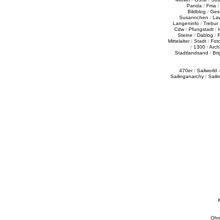
Panda
/
Fma
Bildblog
/
Ges
Susannchen
/
La
Langeninfo
/
Trebur
Cdw
/
Pfungstadt
/
Steine
/
Dablog
/
F
Mittelalter
/
Stadt
/
Fot
/
1300
/
Archi
Stadtlandsand
/
Bri
470er
/
Sailworld
Sailinganarchy
/
Saili
Ohn