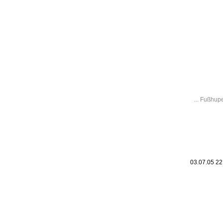
Leic
Belanglos
... Fußhup
03.07.05 2