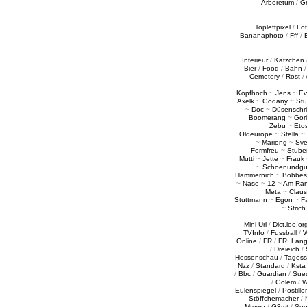
Arboretum
/
G
Topleftpixel
/
Fo
Bananaphoto
/
Fff
/
Interieur
/
Kätzchen
Bier
/
Food
/
Bahn
Cemetery
/
Rost
/
Kopfhoch
~
Jens
~
Ev
Axelk
~
Godany
~
Stu
~
Doc
~
Düsenschr
Boomerang
~
Gori
Zebu
~
Eto
Oldeurope
~
Stella
~
~
Mariong
~
Sv
Formfreu
~
Stube
Mutti
~
Jette
~
Frauk
~
Schoenundgu
Hammernich
~
Bobbes
~
Nase
~
12
~
Am Ra
Meta
~
Claus
Stuttmann
~
Egon
~
Fa
~
Strich
Mini Url
/
Dict.leo.or
TVInfo
/
Fussball
/
W
Online
/
FR
/
FR: Lan
/
Dreieich
/
Hessenschau
/
Tages
Nzz
/
Standard
/
Ksta
/
Bbc
/
Guardian
/
Sue
/
Golem
/
W
Eulenspiegel
/
Postillo
Stöffchemacher
/
Mtown
/
G3rst
/
Sou