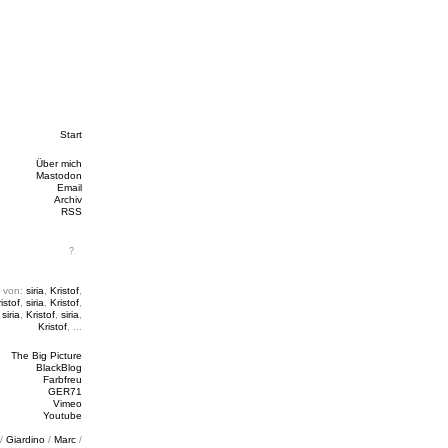
Start
Über mich
Mastodon
Email
Archiv
RSS
 von:
siria
,
Kristof
,
istof
,
siria
,
Kristof
,
,
siria
,
Kristof
,
siria
,
Kristof
, ...
The Big Picture
BlackBlog
Farbfreu
GER71
Vimeo
Youtube
/
Giardino
/
Marc
/