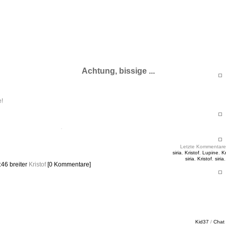
ht & Sinnig
es in unregelmäßigen Abständen
Achtung, bissige ...
e!
Letzte Kommentare
siria
,
Kristof
,
Lupine
,
Kr
siria
,
Kristof
,
siria
2:46
breiter
Kristof
[0 Kommentare]
Kid37
/
Chat