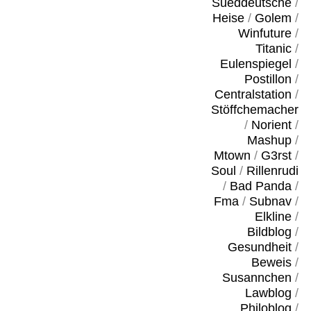
Sueddeutsche
/
Heise
/
Golem
/
Winfuture
/
Titanic
/
Eulenspiegel
/
Postillon
/
Centralstation
/
Stöffchemacher
/
Norient
/
Mashup
/
Mtown
/
G3rst
/
Soul
/
Rillenrudi
/
Bad Panda
/
Fma
/
Subnav
/
Elkline
/
Bildblog
/
Gesundheit
/
Beweis
/
Susannchen
/
Lawblog
/
Philoblog
/