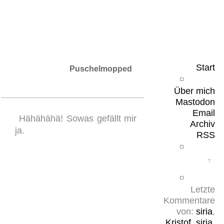
Leicht & Sinnig
Belangloses in unregelmäßigen Abständen
Start
Puschelmopped
Über mich
Mastodon
Email
Hähähähä! Sowas gefällt mir
Archiv
ja.
RSS
Letzte
Kommentare
von:
siria
,
Kristof
,
siria
,