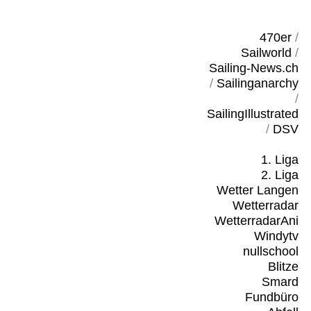
470er
/
Sailworld
/
Sailing-News.ch
/
Sailinganarchy
/
SailingIllustrated
/
DSV
1. Liga
2. Liga
Wetter Langen
Wetterradar
WetterradarAni
Windytv
nullschool
Blitze
Smard
Fundbüro