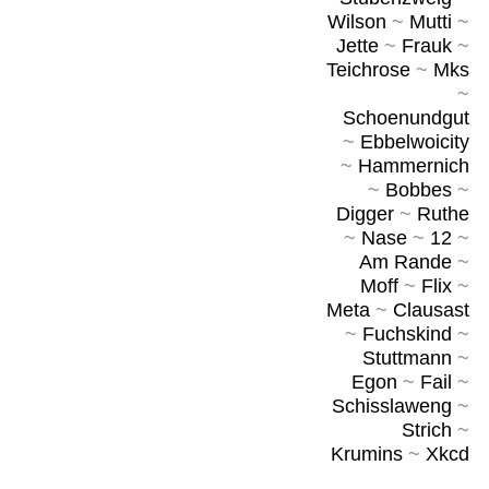
Wilson
~
Mutti
~
Jette
~
Frauk
~
Teichrose
~
Mks
~
Schoenundgut
~
Ebbelwoicity
~
Hammernich
~
Bobbes
~
Digger
~
Ruthe
~
Nase
~
12
~
Am Rande
~
Moff
~
Flix
~
Meta
~
Clausast
~
Fuchskind
~
Stuttmann
~
Egon
~
Fail
~
Schisslaweng
~
Strich
~
Krumins
~
Xkcd