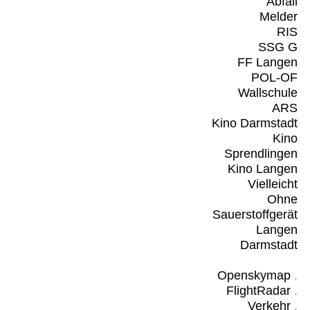
Abfall
Melder
RIS
SSG G
FF Langen
POL-OF
Wallschule
ARS
Kino Darmstadt
Kino
Sprendlingen
Kino Langen
Vielleicht
Ohne
Sauerstoffgerät
Langen
Darmstadt
Openskymap
.
FlightRadar
.
Verkehr
.