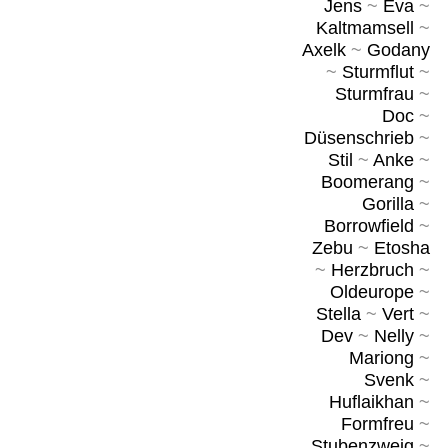
Jens
~
Eva
~
Kaltmamsell
~
Axelk
~
Godany
~
Sturmflut
~
Sturmfrau
~
Doc
~
Düsenschrieb
~
Stil
~
Anke
~
Boomerang
~
Gorilla
~
Borrowfield
~
Zebu
~
Etosha
~
Herzbruch
~
Oldeurope
~
Stella
~
Vert
~
Dev
~
Nelly
~
Mariong
~
Svenk
~
Huflaikhan
~
Formfreu
~
Stubenzweig
~