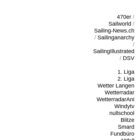
470er
/
Sailworld
/
Sailing-News.ch
/
Sailinganarchy
/
SailingIllustrated
/
DSV
1. Liga
2. Liga
Wetter Langen
Wetterradar
WetterradarAni
Windytv
nullschool
Blitze
Smard
Fundbüro