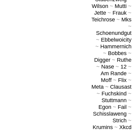
Wilson
~
Mutti
~
Jette
~
Frauk
~
Teichrose
~
Mks
~
Schoenundgut
~
Ebbelwoicity
~
Hammernich
~
Bobbes
~
Digger
~
Ruthe
~
Nase
~
12
~
Am Rande
~
Moff
~
Flix
~
Meta
~
Clausast
~
Fuchskind
~
Stuttmann
~
Egon
~
Fail
~
Schisslaweng
~
Strich
~
Krumins
~
Xkcd