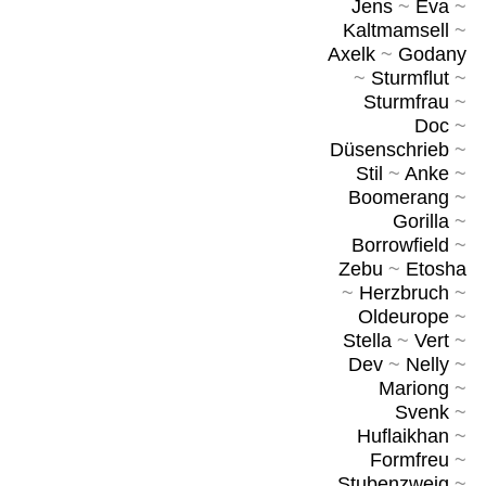
Jens
~
Eva
~
Kaltmamsell
~
Axelk
~
Godany
~
Sturmflut
~
Sturmfrau
~
Doc
~
Düsenschrieb
~
Stil
~
Anke
~
Boomerang
~
Gorilla
~
Borrowfield
~
Zebu
~
Etosha
~
Herzbruch
~
Oldeurope
~
Stella
~
Vert
~
Dev
~
Nelly
~
Mariong
~
Svenk
~
Huflaikhan
~
Formfreu
~
Stubenzweig
~