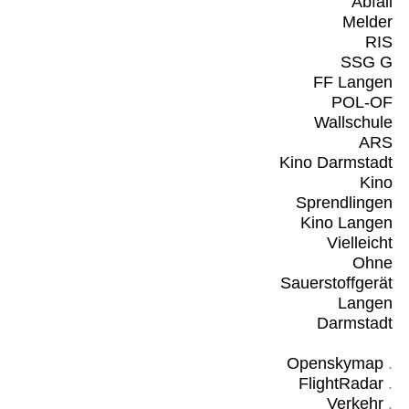
Abfall
Melder
RIS
SSG G
FF Langen
POL-OF
Wallschule
ARS
Kino Darmstadt
Kino
Sprendlingen
Kino Langen
Vielleicht
Ohne
Sauerstoffgerät
Langen
Darmstadt
Openskymap
.
FlightRadar
.
Verkehr
.