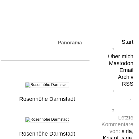
Leicht & Sinnig
Belangloses in unregelmäßigen Abständen
Start
Panorama
Über mich
Mastodon
Email
Archiv
RSS
Rosenhöhe Darmstadt
Letzte
Kommentare
von:
siria
,
Rosenhöhe Darmstadt
Kristof
,
siria
,