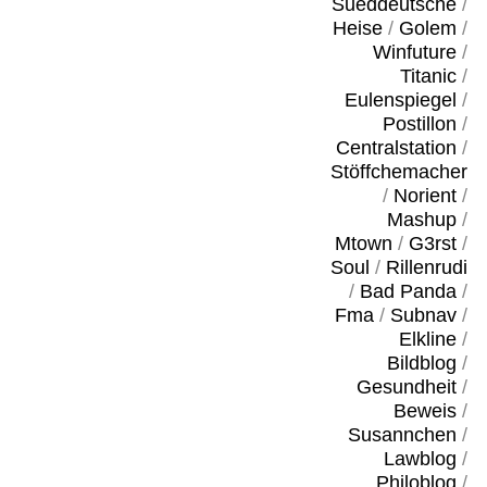
Sueddeutsche
/
Heise
/
Golem
/
Winfuture
/
Titanic
/
Eulenspiegel
/
Postillon
/
Centralstation
/
Stöffchemacher
/
Norient
/
Mashup
/
Mtown
/
G3rst
/
Soul
/
Rillenrudi
/
Bad Panda
/
Fma
/
Subnav
/
Elkline
/
Bildblog
/
Gesundheit
/
Beweis
/
Susannchen
/
Lawblog
/
Philoblog
/