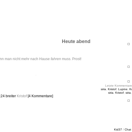
ht & Sinnig
es in unregelmäßigen Abständen
Heute abend
nn man nicht mehr nach Hause
fahren
muss. Prost!
Letzte Kommentare
siria
,
Kristof
,
Lupine
,
Kr
siria
,
Kristof
,
siria
2:24
breiter
Kristof
[4 Kommentare]
Kid37
/
Chat