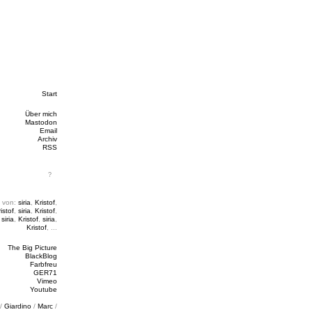
Start
Über mich
Mastodon
Email
Archiv
RSS
 von:
siria
,
Kristof
,
istof
,
siria
,
Kristof
,
,
siria
,
Kristof
,
siria
,
Kristof
, ...
The Big Picture
BlackBlog
Farbfreu
GER71
Vimeo
Youtube
/
Giardino
/
Marc
/