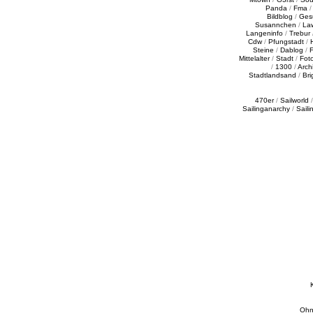
Panda
/
Fma
Bildblog
/
Ges
Susannchen
/
La
Langeninfo
/
Trebur
Cdw
/
Pfungstadt
/
Steine
/
Dablog
/
F
Mittelalter
/
Stadt
/
Fot
/
1300
/
Archi
Stadtlandsand
/
Bri
470er
/
Sailworld
Sailinganarchy
/
Saili
Ohn