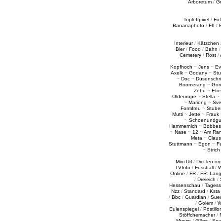
Arboretum
/
G
Topleftpixel
/
Fo
Bananaphoto
/
Fff
/
Interieur
/
Kätzchen
Bier
/
Food
/
Bahn
Cemetery
/
Rost
/
Kopfhoch
~
Jens
~
Ev
Axelk
~
Godany
~
Stu
~
Doc
~
Düsenschr
Boomerang
~
Gori
Zebu
~
Eto
Oldeurope
~
Stella
~
~
Mariong
~
Sv
Formfreu
~
Stube
Mutti
~
Jette
~
Frauk
~
Schoenundgu
Hammernich
~
Bobbes
~
Nase
~
12
~
Am Ra
Meta
~
Claus
Stuttmann
~
Egon
~
Fa
~
Strich
Mini Url
/
Dict.leo.or
TVInfo
/
Fussball
/
W
Online
/
FR
/
FR: Lan
/
Dreieich
/
Hessenschau
/
Tages
Nzz
/
Standard
/
Ksta
/
Bbc
/
Guardian
/
Sue
/
Golem
/
W
Eulenspiegel
/
Postillo
Stöffchemacher
/
Mtown
/
G3rst
/
Sou