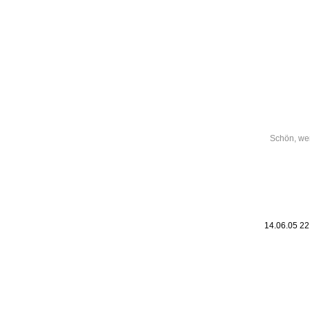
Leic
Belanglos
Schön, we
14.06.05 2