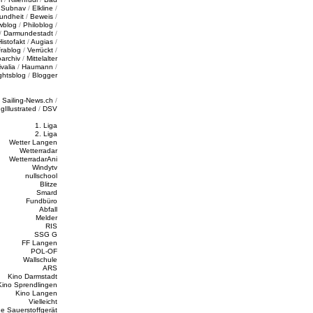
/
Subnav
/
Elkline
/
undheit
/
Beweis
/
wblog
/
Philoblog
/
/
Darmundestadt
/
Histofakt
/
Augias
/
rablog
/
Verrückt
/
oarchiv
/
Mittelalter
valia
/
Haumann
/
ghtsblog
/
Blogger
/
Sailing-News.ch
/
ngIllustrated
/
DSV
1. Liga
2. Liga
Wetter Langen
Wetterradar
WetterradarAni
Windytv
nullschool
Blitze
Smard
Fundbüro
Abfall
Melder
RIS
SSG G
FF Langen
POL-OF
Wallschule
ARS
Kino Darmstadt
Kino Sprendlingen
Kino Langen
Vielleicht
e Sauerstoffgerät