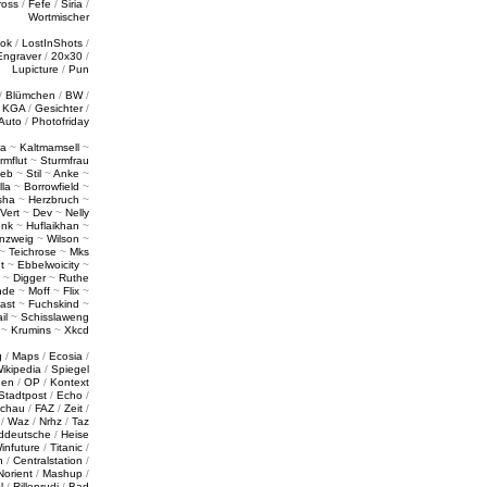
ross
/
Fefe
/
Siria
/
Wortmischer
tok
/
LostInShots
/
Engraver
/
20x30
/
Lupicture
/
Pun
/
Blümchen
/
BW
/
/
KGA
/
Gesichter
/
Auto
/
Photofriday
a
~
Kaltmamsell
~
rmflut
~
Sturmfrau
ieb
~
Stil
~
Anke
~
lla
~
Borrowfield
~
sha
~
Herzbruch
~
Vert
~
Dev
~
Nelly
enk
~
Huflaikhan
~
nzweig
~
Wilson
~
~
Teichrose
~
Mks
t
~
Ebbelwoicity
~
~
Digger
~
Ruthe
nde
~
Moff
~
Flix
~
ast
~
Fuchskind
~
il
~
Schisslaweng
~
Krumins
~
Xkcd
g
/
Maps
/
Ecosia
/
ikipedia
/
Spiegel
gen
/
OP
/
Kontext
Stadtpost
/
Echo
/
schau
/
FAZ
/
Zeit
/
/
Waz
/
Nrhz
/
Taz
ddeutsche
/
Heise
infuture
/
Titanic
/
n
/
Centralstation
/
Norient
/
Mashup
/
l
/
Rillenrudi
/
Bad