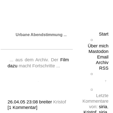
Leicht & Sinnig
Belangloses in unregelmäßigen Abständen
Start
Urbane Abendstimmung ...
Über mich
Mastodon
Email
... aus dem Archiv. Der
Film
Archiv
dazu
macht Fortschritte ...
RSS
Letzte
Kommentare
26.04.05 23:08
breiter
Kristof
von:
siria
,
[1 Kommentar]
Kristof
,
siria
,