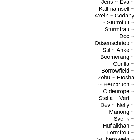
Jens
~
Eva
~
Kaltmamsell
~
Axelk
~
Godany
~
Sturmflut
~
Sturmfrau
~
Doc
~
Düsenschrieb
~
Stil
~
Anke
~
Boomerang
~
Gorilla
~
Borrowfield
~
Zebu
~
Etosha
~
Herzbruch
~
Oldeurope
~
Stella
~
Vert
~
Dev
~
Nelly
~
Mariong
~
Svenk
~
Huflaikhan
~
Formfreu
~
Stubenzweig
~