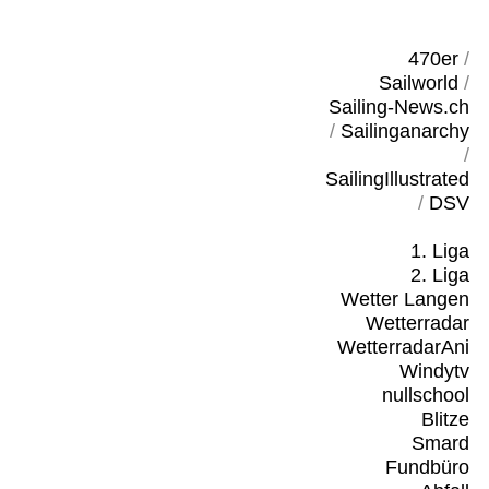
470er
/
Sailworld
/
Sailing-News.ch
/
Sailinganarchy
/
SailingIllustrated
/
DSV
1. Liga
2. Liga
Wetter Langen
Wetterradar
WetterradarAni
Windytv
nullschool
Blitze
Smard
Fundbüro