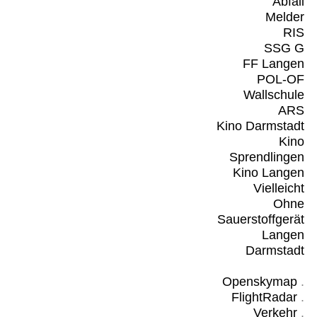
Abfall
Melder
RIS
SSG G
FF Langen
POL-OF
Wallschule
ARS
Kino Darmstadt
Kino
Sprendlingen
Kino Langen
Vielleicht
Ohne
Sauerstoffgerät
Langen
Darmstadt
Openskymap
.
FlightRadar
.
Verkehr
.