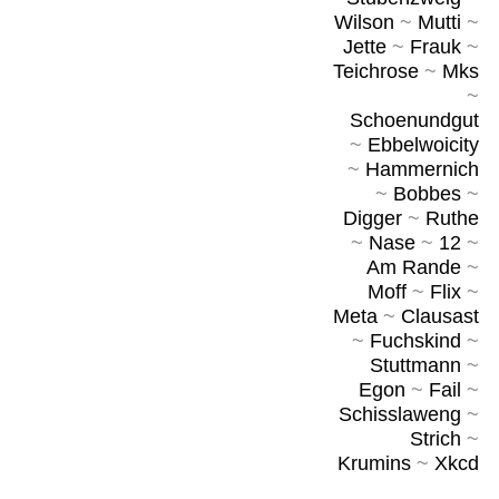
Wilson
~
Mutti
~
Jette
~
Frauk
~
Teichrose
~
Mks
~
Schoenundgut
~
Ebbelwoicity
~
Hammernich
~
Bobbes
~
Digger
~
Ruthe
~
Nase
~
12
~
Am Rande
~
Moff
~
Flix
~
Meta
~
Clausast
~
Fuchskind
~
Stuttmann
~
Egon
~
Fail
~
Schisslaweng
~
Strich
~
Krumins
~
Xkcd