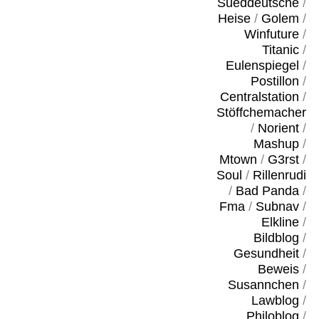
Sueddeutsche
/
Heise
/
Golem
/
Winfuture
/
Titanic
/
Eulenspiegel
/
Postillon
/
Centralstation
/
Stöffchemacher
/
Norient
/
Mashup
/
Mtown
/
G3rst
/
Soul
/
Rillenrudi
/
Bad Panda
/
Fma
/
Subnav
/
Elkline
/
Bildblog
/
Gesundheit
/
Beweis
/
Susannchen
/
Lawblog
/
Philoblog
/