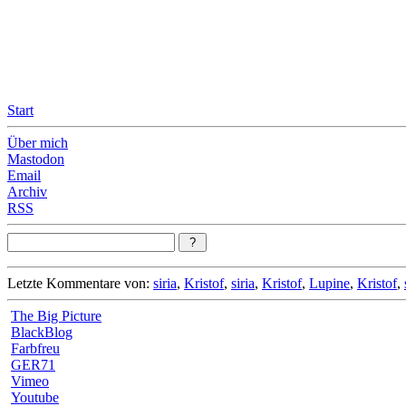
Leicht & Sinnig
Belangloses in unregelmäßigen Abständen
Start
Über mich
Mastodon
Email
Archiv
RSS
Letzte Kommentare von:
siria
,
Kristof
,
siria
,
Kristof
,
Lupine
,
Kristof
,
The Big Picture
BlackBlog
Farbfreu
GER71
Vimeo
Youtube