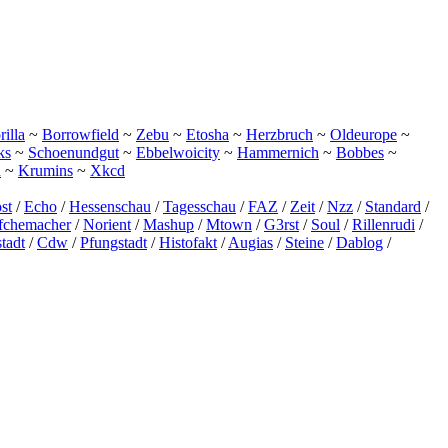
illa
~
Borrowfield
~
Zebu
~
Etosha
~
Herzbruch
~
Oldeurope
~
ks
~
Schoenundgut
~
Ebbelwoicity
~
Hammernich
~
Bobbes
~
h
~
Krumins
~
Xkcd
st
/
Echo
/
Hessenschau
/
Tagesschau
/
FAZ
/
Zeit
/
Nzz
/
Standard
/
ffchemacher
/
Norient
/
Mashup
/
Mtown
/
G3rst
/
Soul
/
Rillenrudi
/
tadt
/
Cdw
/
Pfungstadt
/
Histofakt
/
Augias
/
Steine
/
Dablog
/