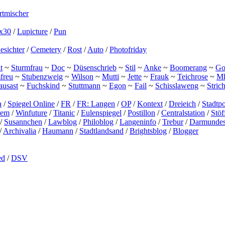
tmischer
x30
/
Lupicture
/
Pun
esichter
/
Cemetery
/
Rost
/
Auto
/
Photofriday
t
~
Sturmfrau
~
Doc
~
Düsenschrieb
~
Stil
~
Anke
~
Boomerang
~
Gor
freu
~
Stubenzweig
~
Wilson
~
Mutti
~
Jette
~
Frauk
~
Teichrose
~
M
ausast
~
Fuchskind
~
Stuttmann
~
Egon
~
Fail
~
Schisslaweng
~
Stric
a
/
Spiegel Online
/
FR
/
FR: Langen
/
OP
/
Kontext
/
Dreieich
/
Stadtpo
lem
/
Winfuture
/
Titanic
/
Eulenspiegel
/
Postillon
/
Centralstation
/
Stö
/
Susannchen
/
Lawblog
/
Philoblog
/
Langeninfo
/
Trebur
/
Darmundes
/
Archivalia
/
Haumann
/
Stadtlandsand
/
Brightsblog
/
Blogger
ed
/
DSV