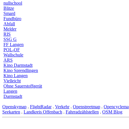
nullschool
Blitze
Smard
Fundbüro
Abfall
Melder
RIS
SSG G
FF Langen
POL-OF
Wallschule
ARS
Kino Darmstadt
Kino Sprendlingen
Kino Langen
Vielleicht
Ohne Sauerstoffgerät
Langen
Darmstadt
Openskymap
.
FlightRadar
.
Verkehr
.
Openstreetmap
.
Opencyclema
Seekarten
.
Landkreis Offenbach
.
Fahrradzählstellen
.
OSM Blog