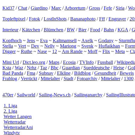
Kid37
/
Chat
/
Giardino
/
Marc
/
Arboretum
/
Gross
/
Fefe
/
Siria
/
Wor
Topleftpixel
/
Fotok
/
LostInShots
/
Bananaphoto
/
Fff
/
Engraver
/
20
Interieur
/
Kätzchen
/
Blümchen
/
BW
/
Bier
/
Food
/
Bahn
/
KGA
/
G
Kopfhoch
~
Jens
~
Eva
~
Kaltmamsell
~
Axelk
~
Godany
~
Sturmflu
Stella
~
Vert
~
Dev
~
Nelly
~
Mariong
~
Svenk
~
Huflaikhan
~
Form
Digger
~
Ruthe
~
Nase
~
12
~
Am Rande
~
Moff
~
Flix
~
Meta
~
Cl
Mini Url
/
Dict.leo.org
/
Maps
/
Ecosia
/
TVInfo
/
Fussball
/
Wikipedi
Ksta
/
Waz
/
Nrhz
/
Taz
/
Bbc
/
Guardian
/
Sueddeutsche
/
Heise
/
Go
Bad Panda
/
Fma
/
Subnav
/
Elkline
/
Bildblog
/
Gesundheit
/
Beweis
Frablog
/
Verrückt
/
Mittelalter
/
Stadt
/
Fotoarchiv
/
Mittelalter
/
1300
470er
/
Sailworld
/
Sailing-News.ch
/
Sailinganarchy
/
SailingIllustrat
1. Liga
2. Liga
Wetter Langen
Wetterradar
WetterradarAni
Windytv