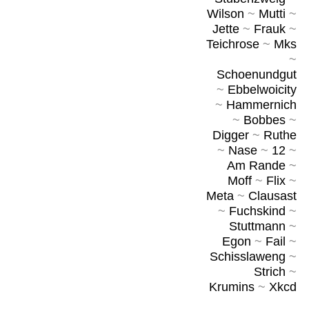
Wilson
~
Mutti
~
Jette
~
Frauk
~
Teichrose
~
Mks
~
Schoenundgut
~
Ebbelwoicity
~
Hammernich
~
Bobbes
~
Digger
~
Ruthe
~
Nase
~
12
~
Am Rande
~
Moff
~
Flix
~
Meta
~
Clausast
~
Fuchskind
~
Stuttmann
~
Egon
~
Fail
~
Schisslaweng
~
Strich
~
Krumins
~
Xkcd