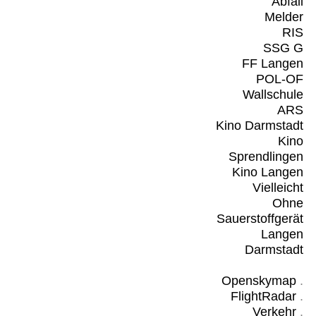
Abfall
Melder
RIS
SSG G
FF Langen
POL-OF
Wallschule
ARS
Kino Darmstadt
Kino
Sprendlingen
Kino Langen
Vielleicht
Ohne
Sauerstoffgerät
Langen
Darmstadt
Openskymap
.
FlightRadar
.
Verkehr
.