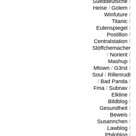
Sueddeutsche
/
Heise
/
Golem
/
Winfuture
/
Titanic
/
Eulenspiegel
/
Postillon
/
Centralstation
/
Stöffchemacher
/
Norient
/
Mashup
/
Mtown
/
G3rst
/
Soul
/
Rillenrudi
/
Bad Panda
/
Fma
/
Subnav
/
Elkline
/
Bildblog
/
Gesundheit
/
Beweis
/
Susannchen
/
Lawblog
/
Philoblog
/