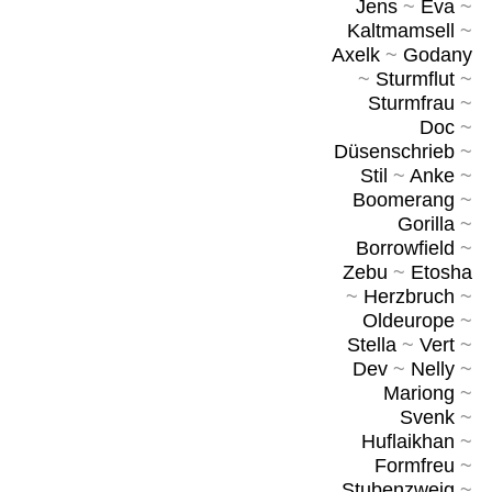
Jens
~
Eva
~
Kaltmamsell
~
Axelk
~
Godany
~
Sturmflut
~
Sturmfrau
~
Doc
~
Düsenschrieb
~
Stil
~
Anke
~
Boomerang
~
Gorilla
~
Borrowfield
~
Zebu
~
Etosha
~
Herzbruch
~
Oldeurope
~
Stella
~
Vert
~
Dev
~
Nelly
~
Mariong
~
Svenk
~
Huflaikhan
~
Formfreu
~
Stubenzweig
~