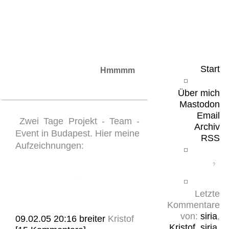
Leicht & Sinnig
Belangloses in unregelmäßigen Abständen
Start
Hmmmm
Über mich
Mastodon
Email
Zwei Tage Projekt - Team -
Archiv
Event in Budapest. Hier meine
RSS
Aufzeichnungen:
Letzte
Kommentare
von:
siria
,
09.02.05 20:16
breiter
Kristof
Kristof
,
siria
,