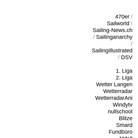
470er
/
Sailworld
/
Sailing-News.ch
/
Sailinganarchy
/
SailingIllustrated
/
DSV
1. Liga
2. Liga
Wetter Langen
Wetterradar
WetterradarAni
Windytv
nullschool
Blitze
Smard
Fundbüro