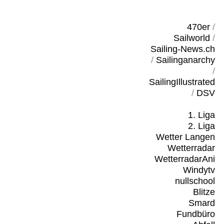
470er
/
Sailworld
/
Sailing-News.ch
/
Sailinganarchy
/
SailingIllustrated
/
DSV
1. Liga
2. Liga
Wetter Langen
Wetterradar
WetterradarAni
Windytv
nullschool
Blitze
Smard
Fundbüro