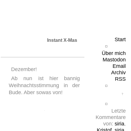
Leicht & Sinnig
Belangloses in unregelmäßigen Abständen
Start
Instant X-Mas
Über mich
Mastodon
Email
Dezember!
Archiv
Ab nun ist hier bannig
RSS
Weihnachtsstimmung in der
Bude. Aber sowas von!
Letzte
Kommentare
von:
siria
,
Kristof
,
siria
,