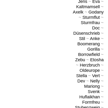
Jens
~
Eva
~
Kaltmamsell
~
Axelk
~
Godany
~
Sturmflut
~
Sturmfrau
~
Doc
~
Düsenschrieb
~
Stil
~
Anke
~
Boomerang
~
Gorilla
~
Borrowfield
~
Zebu
~
Etosha
~
Herzbruch
~
Oldeurope
~
Stella
~
Vert
~
Dev
~
Nelly
~
Mariong
~
Svenk
~
Huflaikhan
~
Formfreu
~
Stubenzweig
~