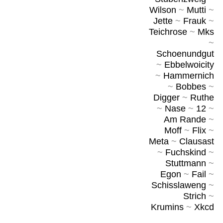
Wilson
~
Mutti
~
Jette
~
Frauk
~
Teichrose
~
Mks
~
Schoenundgut
~
Ebbelwoicity
~
Hammernich
~
Bobbes
~
Digger
~
Ruthe
~
Nase
~
12
~
Am Rande
~
Moff
~
Flix
~
Meta
~
Clausast
~
Fuchskind
~
Stuttmann
~
Egon
~
Fail
~
Schisslaweng
~
Strich
~
Krumins
~
Xkcd