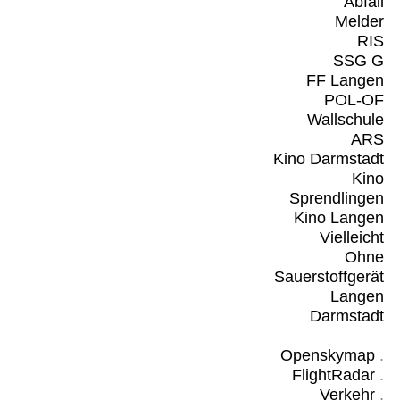
Abfall
Melder
RIS
SSG G
FF Langen
POL-OF
Wallschule
ARS
Kino Darmstadt
Kino
Sprendlingen
Kino Langen
Vielleicht
Ohne
Sauerstoffgerät
Langen
Darmstadt
Openskymap
.
FlightRadar
.
Verkehr
.