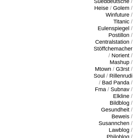
Sueddeutsche
/
Heise
/
Golem
/
Winfuture
/
Titanic
/
Eulenspiegel
/
Postillon
/
Centralstation
/
Stöffchemacher
/
Norient
/
Mashup
/
Mtown
/
G3rst
/
Soul
/
Rillenrudi
/
Bad Panda
/
Fma
/
Subnav
/
Elkline
/
Bildblog
/
Gesundheit
/
Beweis
/
Susannchen
/
Lawblog
/
Philoblog
/