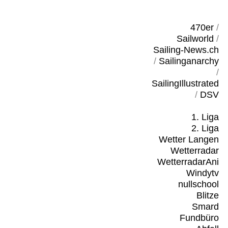
470er
/
Sailworld
/
Sailing-News.ch
/
Sailinganarchy
/
SailingIllustrated
/
DSV
1. Liga
2. Liga
Wetter Langen
Wetterradar
WetterradarAni
Windytv
nullschool
Blitze
Smard
Fundbüro