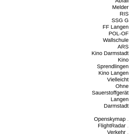
Abfall
Melder
RIS
SSG G
FF Langen
POL-OF
Wallschule
ARS
Kino Darmstadt
Kino
Sprendlingen
Kino Langen
Vielleicht
Ohne
Sauerstoffgerät
Langen
Darmstadt
Openskymap
.
FlightRadar
.
Verkehr
.