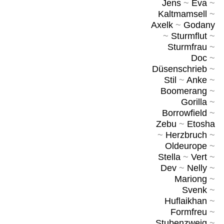
Jens
~
Eva
~
Kaltmamsell
~
Axelk
~
Godany
~
Sturmflut
~
Sturmfrau
~
Doc
~
Düsenschrieb
~
Stil
~
Anke
~
Boomerang
~
Gorilla
~
Borrowfield
~
Zebu
~
Etosha
~
Herzbruch
~
Oldeurope
~
Stella
~
Vert
~
Dev
~
Nelly
~
Mariong
~
Svenk
~
Huflaikhan
~
Formfreu
~
Stubenzweig
~