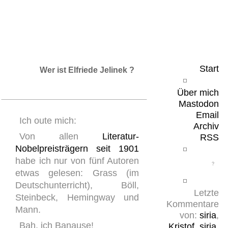
Leicht & Sinnig
Belangloses in unregelmäßigen Abständen
Start
Wer ist Elfriede Jelinek ?
Über mich
Mastodon
Email
Ich oute mich:
Archiv
Von allen
Literatur-
RSS
Nobelpreisträgern seit 1901
habe ich nur von fünf Autoren
etwas gelesen: Grass (im
Deutschunterricht), Böll,
Letzte
Steinbeck, Hemingway und
Kommentare
Mann.
von:
siria
,
Bah, ich Banause!
Kristof
,
siria
,