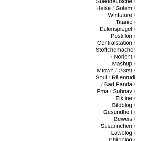
Sueddeutsche
/
Heise
/
Golem
/
Winfuture
/
Titanic
/
Eulenspiegel
/
Postillon
/
Centralstation
/
Stöffchemacher
/
Norient
/
Mashup
/
Mtown
/
G3rst
/
Soul
/
Rillenrudi
/
Bad Panda
/
Fma
/
Subnav
/
Elkline
/
Bildblog
/
Gesundheit
/
Beweis
/
Susannchen
/
Lawblog
/
Philoblog
/