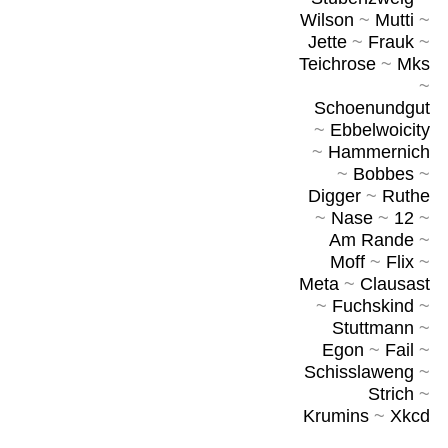
Wilson
~
Mutti
~
Jette
~
Frauk
~
Teichrose
~
Mks
~
Schoenundgut
~
Ebbelwoicity
~
Hammernich
~
Bobbes
~
Digger
~
Ruthe
~
Nase
~
12
~
Am Rande
~
Moff
~
Flix
~
Meta
~
Clausast
~
Fuchskind
~
Stuttmann
~
Egon
~
Fail
~
Schisslaweng
~
Strich
~
Krumins
~
Xkcd