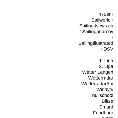
470er
/
Sailworld
/
Sailing-News.ch
/
Sailinganarchy
/
SailingIllustrated
/
DSV
1. Liga
2. Liga
Wetter Langen
Wetterradar
WetterradarAni
Windytv
nullschool
Blitze
Smard
Fundbüro