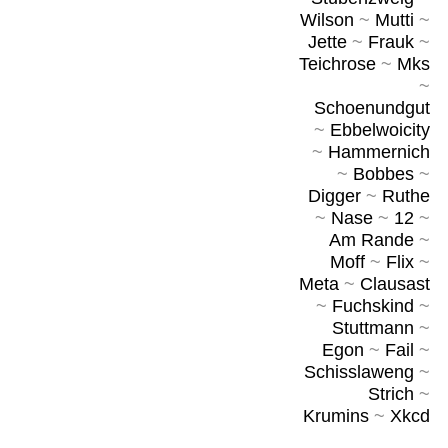
Wilson
~
Mutti
~
Jette
~
Frauk
~
Teichrose
~
Mks
~
Schoenundgut
~
Ebbelwoicity
~
Hammernich
~
Bobbes
~
Digger
~
Ruthe
~
Nase
~
12
~
Am Rande
~
Moff
~
Flix
~
Meta
~
Clausast
~
Fuchskind
~
Stuttmann
~
Egon
~
Fail
~
Schisslaweng
~
Strich
~
Krumins
~
Xkcd