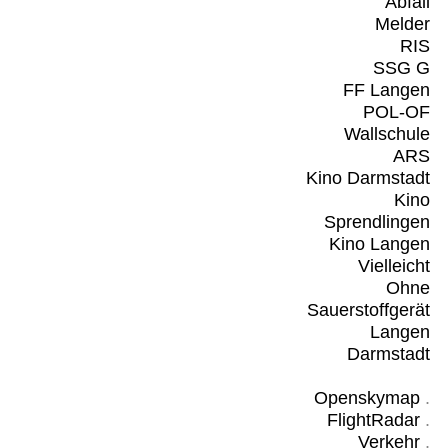
Abfall
Melder
RIS
SSG G
FF Langen
POL-OF
Wallschule
ARS
Kino Darmstadt
Kino
Sprendlingen
Kino Langen
Vielleicht
Ohne
Sauerstoffgerät
Langen
Darmstadt
Openskymap
.
FlightRadar
.
Verkehr
.