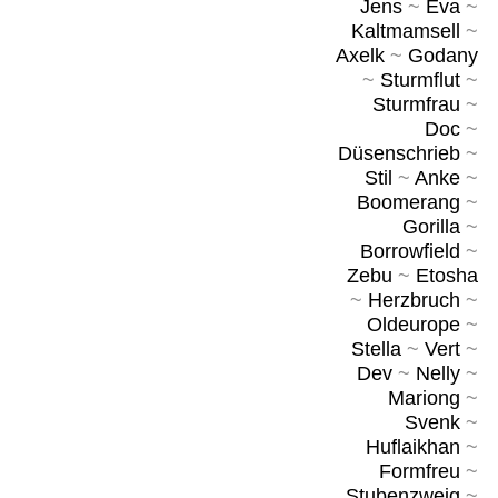
Jens
~
Eva
~
Kaltmamsell
~
Axelk
~
Godany
~
Sturmflut
~
Sturmfrau
~
Doc
~
Düsenschrieb
~
Stil
~
Anke
~
Boomerang
~
Gorilla
~
Borrowfield
~
Zebu
~
Etosha
~
Herzbruch
~
Oldeurope
~
Stella
~
Vert
~
Dev
~
Nelly
~
Mariong
~
Svenk
~
Huflaikhan
~
Formfreu
~
Stubenzweig
~