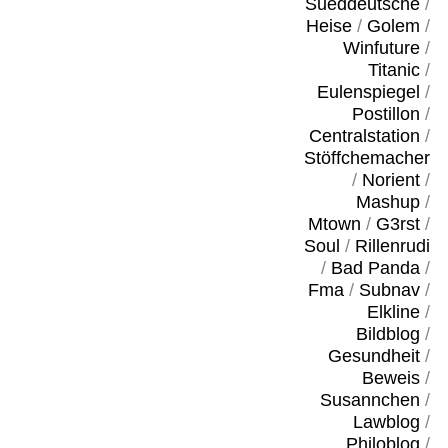
Sueddeutsche
/
Heise
/
Golem
/
Winfuture
/
Titanic
/
Eulenspiegel
/
Postillon
/
Centralstation
/
Stöffchemacher
/
Norient
/
Mashup
/
Mtown
/
G3rst
/
Soul
/
Rillenrudi
/
Bad Panda
/
Fma
/
Subnav
/
Elkline
/
Bildblog
/
Gesundheit
/
Beweis
/
Susannchen
/
Lawblog
/
Philoblog
/