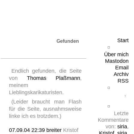
Leicht & Sinnig
Belangloses in unregelmäßigen Abständen
Start
Gefunden
Über mich
Mastodon
Email
Endlich gefunden, die Seite
Archiv
von
Thomas Plaßmann
,
RSS
meinem
Lieblingskarikaturisten.
(Leider braucht man Flash
für die Seite, ausnahmsweise
Letzte
linke ich es trotzdem.)
Kommentare
von:
siria
,
07.09.04 22:39
breiter
Kristof
Kristof
,
siria
,