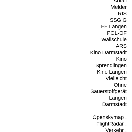
Abfall
Melder
RIS
SSG G
FF Langen
POL-OF
Wallschule
ARS
Kino Darmstadt
Kino
Sprendlingen
Kino Langen
Vielleicht
Ohne
Sauerstoffgerät
Langen
Darmstadt
Openskymap
.
FlightRadar
.
Verkehr
.