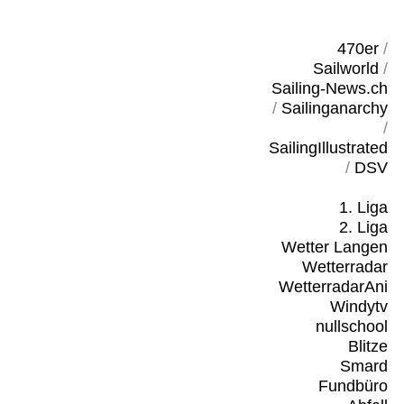
470er
/
Sailworld
/
Sailing-News.ch
/
Sailinganarchy
/
SailingIllustrated
/
DSV
1. Liga
2. Liga
Wetter Langen
Wetterradar
WetterradarAni
Windytv
nullschool
Blitze
Smard
Fundbüro