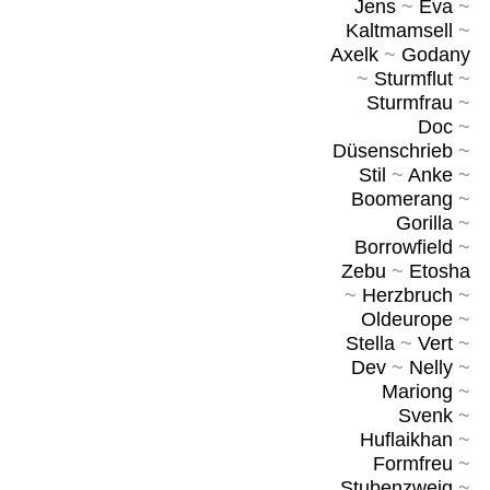
Jens
~
Eva
~
Kaltmamsell
~
Axelk
~
Godany
~
Sturmflut
~
Sturmfrau
~
Doc
~
Düsenschrieb
~
Stil
~
Anke
~
Boomerang
~
Gorilla
~
Borrowfield
~
Zebu
~
Etosha
~
Herzbruch
~
Oldeurope
~
Stella
~
Vert
~
Dev
~
Nelly
~
Mariong
~
Svenk
~
Huflaikhan
~
Formfreu
~
Stubenzweig
~