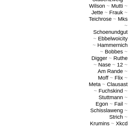
Wilson
~
Mutti
~
Jette
~
Frauk
~
Teichrose
~
Mks
~
Schoenundgut
~
Ebbelwoicity
~
Hammernich
~
Bobbes
~
Digger
~
Ruthe
~
Nase
~
12
~
Am Rande
~
Moff
~
Flix
~
Meta
~
Clausast
~
Fuchskind
~
Stuttmann
~
Egon
~
Fail
~
Schisslaweng
~
Strich
~
Krumins
~
Xkcd