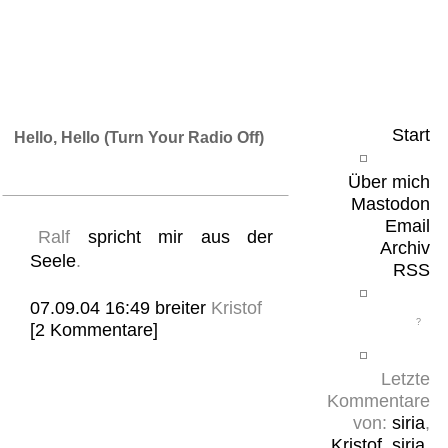
Leicht & Sinnig
Belangloses in unregelmäßigen Abständen
Start
Hello, Hello (Turn Your Radio Off)
Über mich
Mastodon
Email
Ralf
spricht mir aus der
Archiv
Seele
.
RSS
07.09.04 16:49
breiter
Kristof
[2 Kommentare]
Letzte
Kommentare
von:
siria
,
Kristof
,
siria
,