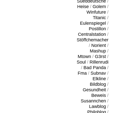
Sueddeutsche
/
Heise
/
Golem
/
Winfuture
/
Titanic
/
Eulenspiegel
/
Postillon
/
Centralstation
/
Stöffchemacher
/
Norient
/
Mashup
/
Mtown
/
G3rst
/
Soul
/
Rillenrudi
/
Bad Panda
/
Fma
/
Subnav
/
Elkline
/
Bildblog
/
Gesundheit
/
Beweis
/
Susannchen
/
Lawblog
/
Philoblog
/