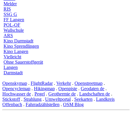
Melder
RIS
SSG G
FF Langen
POL-OF
Wallschule
ARS
Kino Darmstadt
Kino Sprendlingen
Kino Langen
Vielleicht
Ohne Sauerstoffgerät
Langen
Darmstadt
Openskymap
.
FlightRadar
.
Verkehr
.
Openstreetmap
.
Opencyclemap
.
Hikingmap
.
Openpiste
.
Geodaten de
.
Hochwasser de
.
Pegel
.
Geothermie de
.
Landschaften de
.
Stickstoff
.
Strahlung
.
Umweltportal
.
Seekarten
.
Landkreis
Offenbach
.
Fahrradzählstellen
.
OSM Blog