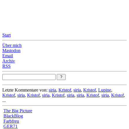
Leicht & Sinnig
Belangloses in unregelmäßigen Abständen
Start
Über mich
Mastodon
Email
Archiv
RSS
Letzte Kommentare von:
siria
,
Kristof
,
siria
,
Kristof
,
Lupine
,
Kristof
,
siria
,
Kristof
,
siria
,
Kristof
,
siria
,
siria
,
Kristof
,
siria
,
Kristof
,
...
The Big Picture
BlackBlog
Farbfreu
GER71