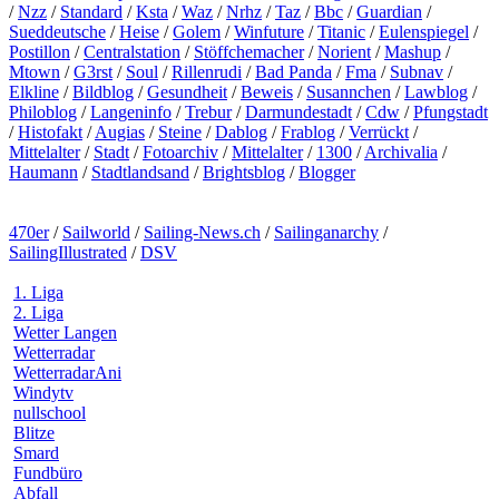
/
Nzz
/
Standard
/
Ksta
/
Waz
/
Nrhz
/
Taz
/
Bbc
/
Guardian
/
Sueddeutsche
/
Heise
/
Golem
/
Winfuture
/
Titanic
/
Eulenspiegel
/
Postillon
/
Centralstation
/
Stöffchemacher
/
Norient
/
Mashup
/
Mtown
/
G3rst
/
Soul
/
Rillenrudi
/
Bad Panda
/
Fma
/
Subnav
/
Elkline
/
Bildblog
/
Gesundheit
/
Beweis
/
Susannchen
/
Lawblog
/
Philoblog
/
Langeninfo
/
Trebur
/
Darmundestadt
/
Cdw
/
Pfungstadt
/
Histofakt
/
Augias
/
Steine
/
Dablog
/
Frablog
/
Verrückt
/
Mittelalter
/
Stadt
/
Fotoarchiv
/
Mittelalter
/
1300
/
Archivalia
/
Haumann
/
Stadtlandsand
/
Brightsblog
/
Blogger
470er
/
Sailworld
/
Sailing-News.ch
/
Sailinganarchy
/
SailingIllustrated
/
DSV
1. Liga
2. Liga
Wetter Langen
Wetterradar
WetterradarAni
Windytv
nullschool
Blitze
Smard
Fundbüro
Abfall