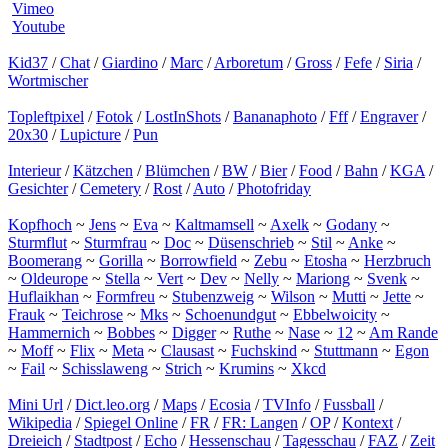
Vimeo
Youtube
Kid37
/
Chat
/
Giardino
/
Marc
/
Arboretum
/
Gross
/
Fefe
/
Siria
/
Wortmischer
Topleftpixel
/
Fotok
/
LostInShots
/
Bananaphoto
/
Fff
/
Engraver
/
20x30
/
Lupicture
/
Pun
Interieur
/
Kätzchen
/
Blümchen
/
BW
/
Bier
/
Food
/
Bahn
/
KGA
/
Gesichter
/
Cemetery
/
Rost
/
Auto
/
Photofriday
Kopfhoch
~
Jens
~
Eva
~
Kaltmamsell
~
Axelk
~
Godany
~
Sturmflut
~
Sturmfrau
~
Doc
~
Düsenschrieb
~
Stil
~
Anke
~
Boomerang
~
Gorilla
~
Borrowfield
~
Zebu
~
Etosha
~
Herzbruch
~
Oldeurope
~
Stella
~
Vert
~
Dev
~
Nelly
~
Mariong
~
Svenk
~
Huflaikhan
~
Formfreu
~
Stubenzweig
~
Wilson
~
Mutti
~
Jette
~
Frauk
~
Teichrose
~
Mks
~
Schoenundgut
~
Ebbelwoicity
~
Hammernich
~
Bobbes
~
Digger
~
Ruthe
~
Nase
~
12
~
Am Rande
~
Moff
~
Flix
~
Meta
~
Clausast
~
Fuchskind
~
Stuttmann
~
Egon
~
Fail
~
Schisslaweng
~
Strich
~
Krumins
~
Xkcd
Mini Url
/
Dict.leo.org
/
Maps
/
Ecosia
/
TVInfo
/
Fussball
/
Wikipedia
/
Spiegel Online
/
FR
/
FR: Langen
/
OP
/
Kontext
/
Dreieich
/
Stadtpost
/
Echo
/
Hessenschau
/
Tagesschau
/
FAZ
/
Zeit