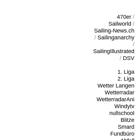
470er
/
Sailworld
/
Sailing-News.ch
/
Sailinganarchy
/
SailingIllustrated
/
DSV
1. Liga
2. Liga
Wetter Langen
Wetterradar
WetterradarAni
Windytv
nullschool
Blitze
Smard
Fundbüro