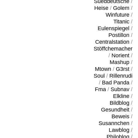
Sueddeutsche
/
Heise
/
Golem
/
Winfuture
/
Titanic
/
Eulenspiegel
/
Postillon
/
Centralstation
/
Stöffchemacher
/
Norient
/
Mashup
/
Mtown
/
G3rst
/
Soul
/
Rillenrudi
/
Bad Panda
/
Fma
/
Subnav
/
Elkline
/
Bildblog
/
Gesundheit
/
Beweis
/
Susannchen
/
Lawblog
/
Philoblog
/