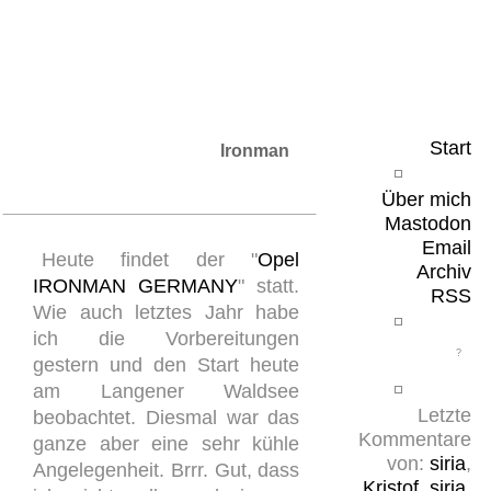
Leicht & Sinnig
Belangloses in unregelmäßigen Abständen
Start
Ironman
Über mich
Mastodon
Email
Heute findet der "
Opel
Archiv
IRONMAN GERMANY
" statt.
RSS
Wie auch letztes Jahr habe
ich die Vorbereitungen
gestern und den Start heute
am Langener Waldsee
Letzte
beobachtet. Diesmal war das
Kommentare
ganze aber eine sehr kühle
von:
siria
,
Angelegenheit. Brrr. Gut, dass
Kristof
,
siria
,