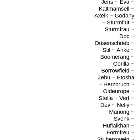
Jens
~
Eva
~
Kaltmamsell
~
Axelk
~
Godany
~
Sturmflut
~
Sturmfrau
~
Doc
~
Düsenschrieb
~
Stil
~
Anke
~
Boomerang
~
Gorilla
~
Borrowfield
~
Zebu
~
Etosha
~
Herzbruch
~
Oldeurope
~
Stella
~
Vert
~
Dev
~
Nelly
~
Mariong
~
Svenk
~
Huflaikhan
~
Formfreu
~
Stubenzweig
~