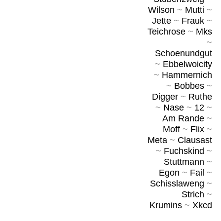
Wilson
~
Mutti
~
Jette
~
Frauk
~
Teichrose
~
Mks
~
Schoenundgut
~
Ebbelwoicity
~
Hammernich
~
Bobbes
~
Digger
~
Ruthe
~
Nase
~
12
~
Am Rande
~
Moff
~
Flix
~
Meta
~
Clausast
~
Fuchskind
~
Stuttmann
~
Egon
~
Fail
~
Schisslaweng
~
Strich
~
Krumins
~
Xkcd