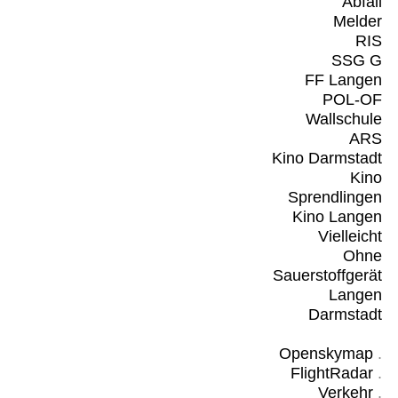
Abfall
Melder
RIS
SSG G
FF Langen
POL-OF
Wallschule
ARS
Kino Darmstadt
Kino
Sprendlingen
Kino Langen
Vielleicht
Ohne
Sauerstoffgerät
Langen
Darmstadt
Openskymap
.
FlightRadar
.
Verkehr
.