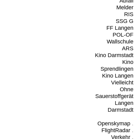
Abfall
Melder
RIS
SSG G
FF Langen
POL-OF
Wallschule
ARS
Kino Darmstadt
Kino
Sprendlingen
Kino Langen
Vielleicht
Ohne
Sauerstoffgerät
Langen
Darmstadt
Openskymap
.
FlightRadar
.
Verkehr
.