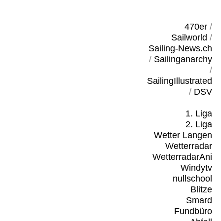
470er
/
Sailworld
/
Sailing-News.ch
/
Sailinganarchy
/
SailingIllustrated
/
DSV
1. Liga
2. Liga
Wetter Langen
Wetterradar
WetterradarAni
Windytv
nullschool
Blitze
Smard
Fundbüro