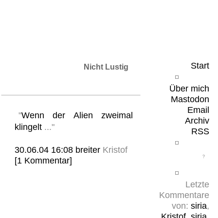
Leicht & Sinnig
Belangloses in unregelmäßigen Abständen
Start
Nicht Lustig
Über mich
Mastodon
Email
"
Wenn der Alien zweimal
Archiv
klingelt
..."
RSS
30.06.04 16:08
breiter
Kristof
[1 Kommentar]
Letzte
Kommentare
von:
siria
,
Kristof
,
siria
,