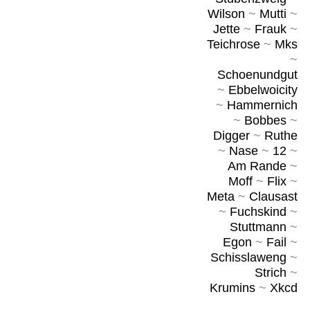
Wilson
~
Mutti
~
Jette
~
Frauk
~
Teichrose
~
Mks
~
Schoenundgut
~
Ebbelwoicity
~
Hammernich
~
Bobbes
~
Digger
~
Ruthe
~
Nase
~
12
~
Am Rande
~
Moff
~
Flix
~
Meta
~
Clausast
~
Fuchskind
~
Stuttmann
~
Egon
~
Fail
~
Schisslaweng
~
Strich
~
Krumins
~
Xkcd