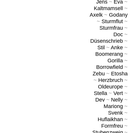
Jens
~
Eva
~
Kaltmamsell
~
Axelk
~
Godany
~
Sturmflut
~
Sturmfrau
~
Doc
~
Düsenschrieb
~
Stil
~
Anke
~
Boomerang
~
Gorilla
~
Borrowfield
~
Zebu
~
Etosha
~
Herzbruch
~
Oldeurope
~
Stella
~
Vert
~
Dev
~
Nelly
~
Mariong
~
Svenk
~
Huflaikhan
~
Formfreu
~
Stubenzweig
~