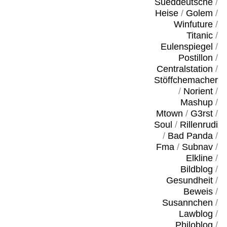
Sueddeutsche
/
Heise
/
Golem
/
Winfuture
/
Titanic
/
Eulenspiegel
/
Postillon
/
Centralstation
/
Stöffchemacher
/
Norient
/
Mashup
/
Mtown
/
G3rst
/
Soul
/
Rillenrudi
/
Bad Panda
/
Fma
/
Subnav
/
Elkline
/
Bildblog
/
Gesundheit
/
Beweis
/
Susannchen
/
Lawblog
/
Philoblog
/