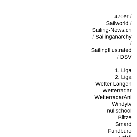
470er
/
Sailworld
/
Sailing-News.ch
/
Sailinganarchy
/
SailingIllustrated
/
DSV
1. Liga
2. Liga
Wetter Langen
Wetterradar
WetterradarAni
Windytv
nullschool
Blitze
Smard
Fundbüro