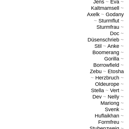
Jens
~
Eva
~
Kaltmamsell
~
Axelk
~
Godany
~
Sturmflut
~
Sturmfrau
~
Doc
~
Düsenschrieb
~
Stil
~
Anke
~
Boomerang
~
Gorilla
~
Borrowfield
~
Zebu
~
Etosha
~
Herzbruch
~
Oldeurope
~
Stella
~
Vert
~
Dev
~
Nelly
~
Mariong
~
Svenk
~
Huflaikhan
~
Formfreu
~
Stubenzweig
~