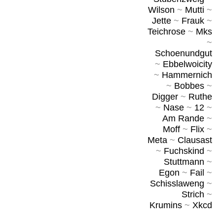
Wilson
~
Mutti
~
Jette
~
Frauk
~
Teichrose
~
Mks
~
Schoenundgut
~
Ebbelwoicity
~
Hammernich
~
Bobbes
~
Digger
~
Ruthe
~
Nase
~
12
~
Am Rande
~
Moff
~
Flix
~
Meta
~
Clausast
~
Fuchskind
~
Stuttmann
~
Egon
~
Fail
~
Schisslaweng
~
Strich
~
Krumins
~
Xkcd