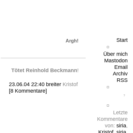
Leicht & Sinnig
Belangloses in unregelmäßigen Abständen
Start
Argh!
Über mich
Mastodon
Email
Tötet Reinhold Beckmann
!
Archiv
RSS
23.06.04 22:40
breiter
Kristof
[8 Kommentare]
Letzte
Kommentare
von:
siria
,
Kristof
,
siria
,