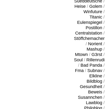
Sueddeutsche
/
Heise
/
Golem
/
Winfuture
/
Titanic
/
Eulenspiegel
/
Postillon
/
Centralstation
/
Stöffchemacher
/
Norient
/
Mashup
/
Mtown
/
G3rst
/
Soul
/
Rillenrudi
/
Bad Panda
/
Fma
/
Subnav
/
Elkline
/
Bildblog
/
Gesundheit
/
Beweis
/
Susannchen
/
Lawblog
/
Philoblog
/