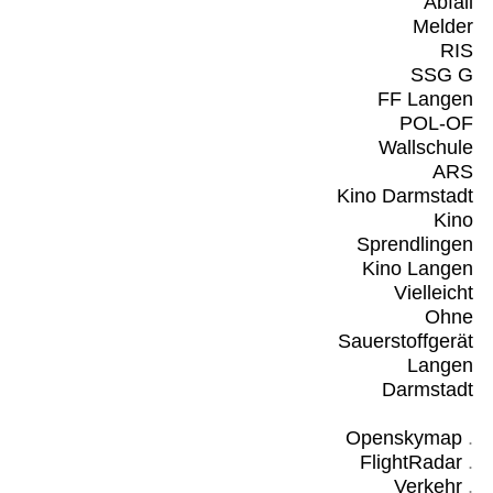
Abfall
Melder
RIS
SSG G
FF Langen
POL-OF
Wallschule
ARS
Kino Darmstadt
Kino
Sprendlingen
Kino Langen
Vielleicht
Ohne
Sauerstoffgerät
Langen
Darmstadt
Openskymap
.
FlightRadar
.
Verkehr
.