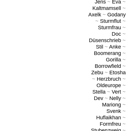
Jens
~
Eva
~
Kaltmamsell
~
Axelk
~
Godany
~
Sturmflut
~
Sturmfrau
~
Doc
~
Düsenschrieb
~
Stil
~
Anke
~
Boomerang
~
Gorilla
~
Borrowfield
~
Zebu
~
Etosha
~
Herzbruch
~
Oldeurope
~
Stella
~
Vert
~
Dev
~
Nelly
~
Mariong
~
Svenk
~
Huflaikhan
~
Formfreu
~
Stubenzweig
~