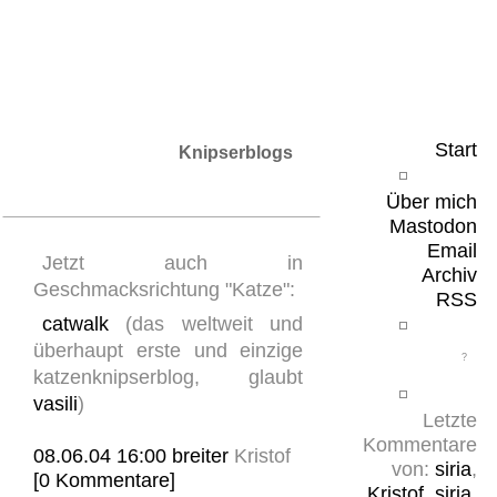
Leicht & Sinnig
Belangloses in unregelmäßigen Abständen
Start
Knipserblogs
Über mich
Mastodon
Email
Jetzt auch in
Archiv
Geschmacksrichtung "Katze":
RSS
catwalk
(das weltweit und
überhaupt erste und einzige
katzenknipserblog, glaubt
vasili
)
Letzte
Kommentare
08.06.04 16:00
breiter
Kristof
von:
siria
,
[0 Kommentare]
Kristof
,
siria
,