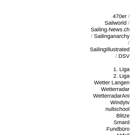
470er
/
Sailworld
/
Sailing-News.ch
/
Sailinganarchy
/
SailingIllustrated
/
DSV
1. Liga
2. Liga
Wetter Langen
Wetterradar
WetterradarAni
Windytv
nullschool
Blitze
Smard
Fundbüro