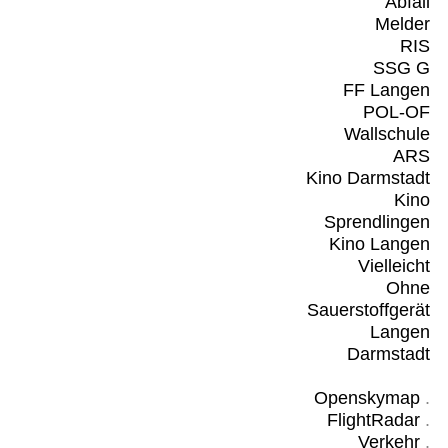
Abfall
Melder
RIS
SSG G
FF Langen
POL-OF
Wallschule
ARS
Kino Darmstadt
Kino
Sprendlingen
Kino Langen
Vielleicht
Ohne
Sauerstoffgerät
Langen
Darmstadt
Openskymap
.
FlightRadar
.
Verkehr
.