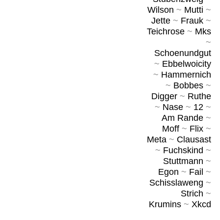
Wilson
~
Mutti
~
Jette
~
Frauk
~
Teichrose
~
Mks
~
Schoenundgut
~
Ebbelwoicity
~
Hammernich
~
Bobbes
~
Digger
~
Ruthe
~
Nase
~
12
~
Am Rande
~
Moff
~
Flix
~
Meta
~
Clausast
~
Fuchskind
~
Stuttmann
~
Egon
~
Fail
~
Schisslaweng
~
Strich
~
Krumins
~
Xkcd