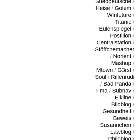
Sueddeutsche
/
Heise
/
Golem
/
Winfuture
/
Titanic
/
Eulenspiegel
/
Postillon
/
Centralstation
/
Stöffchemacher
/
Norient
/
Mashup
/
Mtown
/
G3rst
/
Soul
/
Rillenrudi
/
Bad Panda
/
Fma
/
Subnav
/
Elkline
/
Bildblog
/
Gesundheit
/
Beweis
/
Susannchen
/
Lawblog
/
Philoblog
/