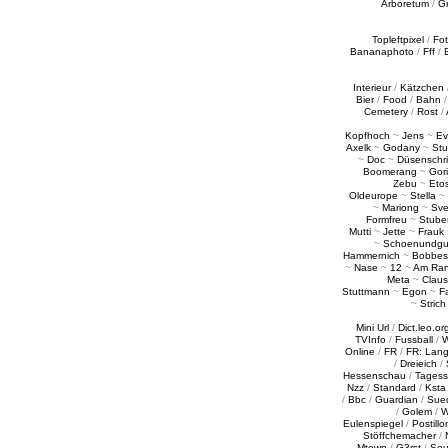
Arboretum
/
G
Topleftpixel
/
Fo
Bananaphoto
/
Fff
/
Interieur
/
Kätzchen
Bier
/
Food
/
Bahn
Cemetery
/
Rost
/
Kopfhoch
~
Jens
~
Ev
Axelk
~
Godany
~
Stu
~
Doc
~
Düsenschr
Boomerang
~
Gori
Zebu
~
Eto
Oldeurope
~
Stella
~
~
Mariong
~
Sv
Formfreu
~
Stube
Mutti
~
Jette
~
Frauk
~
Schoenundgu
Hammernich
~
Bobbes
~
Nase
~
12
~
Am Ra
Meta
~
Claus
Stuttmann
~
Egon
~
Fa
~
Strich
Mini Url
/
Dict.leo.or
TVInfo
/
Fussball
/
W
Online
/
FR
/
FR: Lan
/
Dreieich
/
Hessenschau
/
Tages
Nzz
/
Standard
/
Ksta
/
Bbc
/
Guardian
/
Sue
/
Golem
/
W
Eulenspiegel
/
Postillo
Stöffchemacher
/
Mtown
/
G3rst
/
Sou