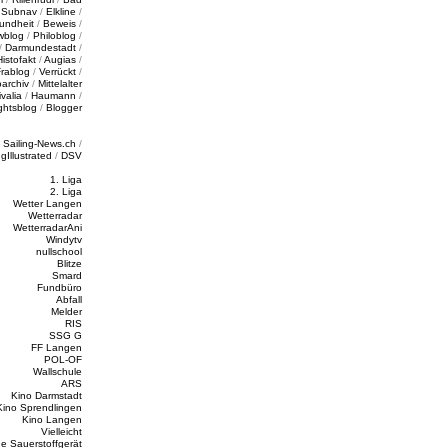
/
Subnav
/
Elkline
/
undheit
/
Beweis
/
wblog
/
Philoblog
/
/
Darmundestadt
/
Histofakt
/
Augias
/
rablog
/
Verrückt
/
oarchiv
/
Mittelalter
valia
/
Haumann
/
ghtsblog
/
Blogger
/
Sailing-News.ch
/
ngIllustrated
/
DSV
1. Liga
2. Liga
Wetter Langen
Wetterradar
WetterradarAni
Windytv
nullschool
Blitze
Smard
Fundbüro
Abfall
Melder
RIS
SSG G
FF Langen
POL-OF
Wallschule
ARS
Kino Darmstadt
Kino Sprendlingen
Kino Langen
Vielleicht
e Sauerstoffgerät