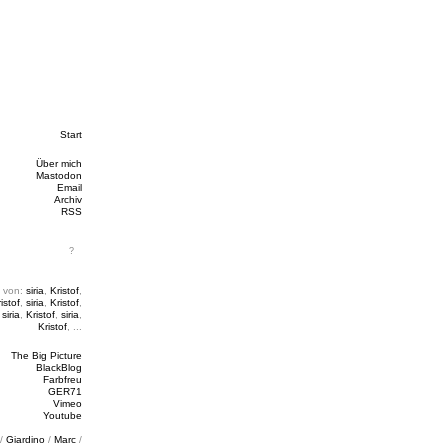
Start
Über mich
Mastodon
Email
Archiv
RSS
 von:
siria
,
Kristof
,
istof
,
siria
,
Kristof
,
,
siria
,
Kristof
,
siria
,
Kristof
, ...
The Big Picture
BlackBlog
Farbfreu
GER71
Vimeo
Youtube
/
Giardino
/
Marc
/