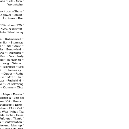
ross
/
Fefe
/
Siria
/
Wortmischer
tok
/
LostInShots
/
Engraver
/
20x30
/
Lupicture
/
Pun
/
Blümchen
/
BW
/
/
KGA
/
Gesichter
/
Auto
/
Photofriday
a
~
Kaltmamsell
~
rmflut
~
Sturmfrau
ieb
~
Stil
~
Anke
~
lla
~
Borrowfield
~
sha
~
Herzbruch
~
Vert
~
Dev
~
Nelly
enk
~
Huflaikhan
~
nzweig
~
Wilson
~
~
Teichrose
~
Mks
t
~
Ebbelwoicity
~
~
Digger
~
Ruthe
nde
~
Moff
~
Flix
~
ast
~
Fuchskind
~
il
~
Schisslaweng
~
Krumins
~
Xkcd
g
/
Maps
/
Ecosia
/
ikipedia
/
Spiegel
gen
/
OP
/
Kontext
Stadtpost
/
Echo
/
schau
/
FAZ
/
Zeit
/
/
Waz
/
Nrhz
/
Taz
ddeutsche
/
Heise
infuture
/
Titanic
/
n
/
Centralstation
/
Norient
/
Mashup
/
l
/
Rillenrudi
/
Bad