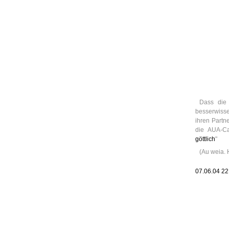
Leic
Belanglos
Dass die 
besserwisser
ihren Partn
die AUA-C
göttlich
"
(Au weia. 
07.06.04 2