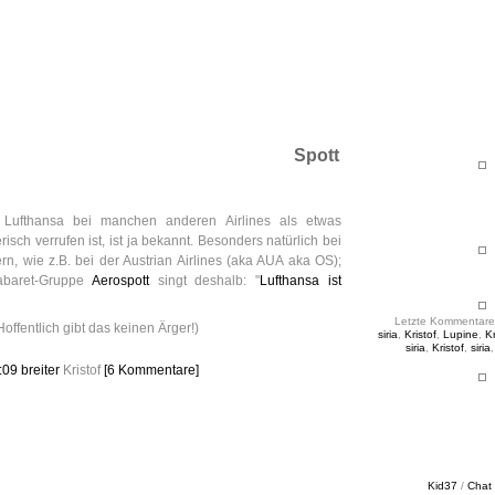
ht & Sinnig
es in unregelmäßigen Abständen
Spott
Lufthansa bei manchen anderen Airlines als etwas
isch verrufen ist, ist ja bekannt. Besonders natürlich bei
ern, wie z.B. bei der Austrian Airlines (aka AUA aka OS);
abaret-Gruppe
Aerospott
singt deshalb: "
Lufthansa ist
Letzte Kommentare
Hoffentlich gibt das keinen Ärger!)
siria
,
Kristof
,
Lupine
,
Kr
siria
,
Kristof
,
siria
2:09
breiter
Kristof
[6 Kommentare]
Kid37
/
Chat