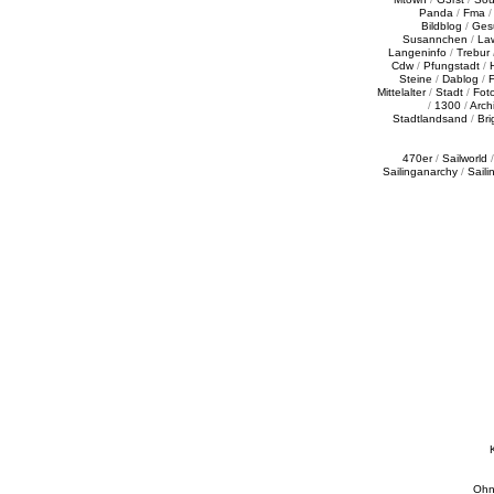
Panda
/
Fma
Bildblog
/
Ges
Susannchen
/
La
Langeninfo
/
Trebur
Cdw
/
Pfungstadt
/
Steine
/
Dablog
/
F
Mittelalter
/
Stadt
/
Fot
/
1300
/
Archi
Stadtlandsand
/
Bri
470er
/
Sailworld
Sailinganarchy
/
Saili
Ohn