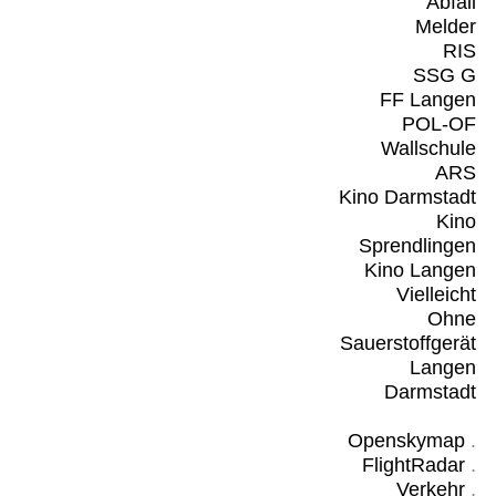
Abfall
Melder
RIS
SSG G
FF Langen
POL-OF
Wallschule
ARS
Kino Darmstadt
Kino
Sprendlingen
Kino Langen
Vielleicht
Ohne
Sauerstoffgerät
Langen
Darmstadt
Openskymap
.
FlightRadar
.
Verkehr
.