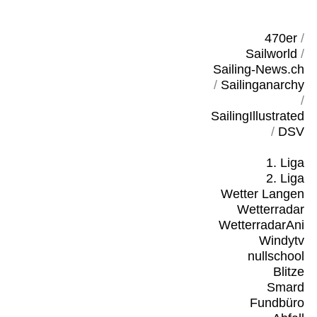
470er
/
Sailworld
/
Sailing-News.ch
/
Sailinganarchy
/
SailingIllustrated
/
DSV
1. Liga
2. Liga
Wetter Langen
Wetterradar
WetterradarAni
Windytv
nullschool
Blitze
Smard
Fundbüro