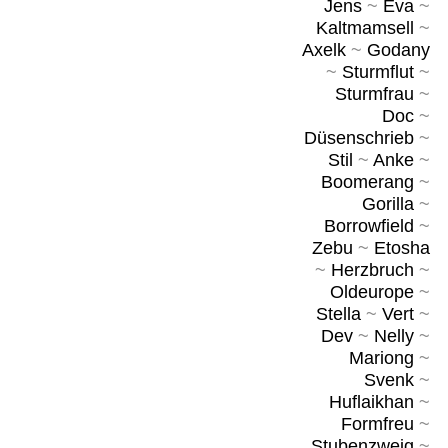
Jens
~
Eva
~
Kaltmamsell
~
Axelk
~
Godany
~
Sturmflut
~
Sturmfrau
~
Doc
~
Düsenschrieb
~
Stil
~
Anke
~
Boomerang
~
Gorilla
~
Borrowfield
~
Zebu
~
Etosha
~
Herzbruch
~
Oldeurope
~
Stella
~
Vert
~
Dev
~
Nelly
~
Mariong
~
Svenk
~
Huflaikhan
~
Formfreu
~
Stubenzweig
~