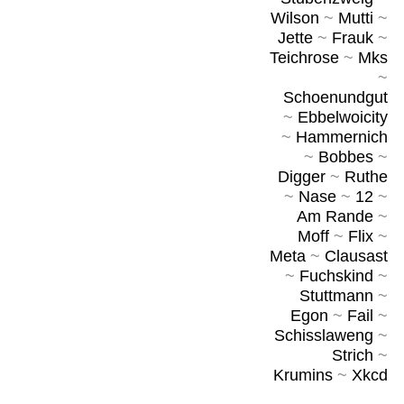
Wilson
~
Mutti
~
Jette
~
Frauk
~
Teichrose
~
Mks
~
Schoenundgut
~
Ebbelwoicity
~
Hammernich
~
Bobbes
~
Digger
~
Ruthe
~
Nase
~
12
~
Am Rande
~
Moff
~
Flix
~
Meta
~
Clausast
~
Fuchskind
~
Stuttmann
~
Egon
~
Fail
~
Schisslaweng
~
Strich
~
Krumins
~
Xkcd