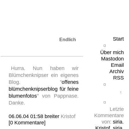
Leicht & Sinnig
Belangloses in unregelmäßigen Abständen
Start
Endlich
Über mich
Mastodon
Email
Hurra. Nun haben wir
Archiv
Blümchenknipser ein eigenes
RSS
Blog. "
offenes
blümchenknipserblog für feine
blumenfotos
" von Pappnase.
Danke.
Letzte
Kommentare
06.06.04 01:58
breiter
Kristof
von:
siria
,
[0 Kommentare]
Kristof
,
siria
,