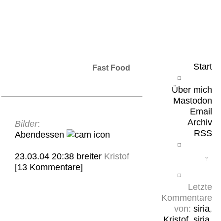
Leicht & Sinnig
Belangloses in unregelmäßigen Abständen
Start
Fast Food
Über mich
Mastodon
Email
Archiv
Bilder
:
RSS
Abendessen
23.03.04 20:38
breiter
Kristof
[13 Kommentare]
Letzte
Kommentare
von:
siria
,
Kristof
,
siria
,