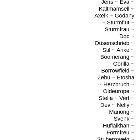
Jens
~
Eva
~
Kaltmamsell
~
Axelk
~
Godany
~
Sturmflut
~
Sturmfrau
~
Doc
~
Düsenschrieb
~
Stil
~
Anke
~
Boomerang
~
Gorilla
~
Borrowfield
~
Zebu
~
Etosha
~
Herzbruch
~
Oldeurope
~
Stella
~
Vert
~
Dev
~
Nelly
~
Mariong
~
Svenk
~
Huflaikhan
~
Formfreu
~
Stubenzweig
~