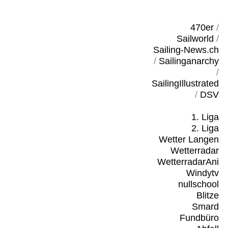
470er
/
Sailworld
/
Sailing-News.ch
/
Sailinganarchy
/
SailingIllustrated
/
DSV
1. Liga
2. Liga
Wetter Langen
Wetterradar
WetterradarAni
Windytv
nullschool
Blitze
Smard
Fundbüro