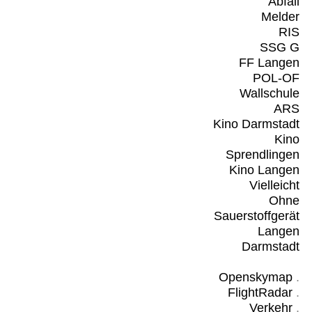
Abfall
Melder
RIS
SSG G
FF Langen
POL-OF
Wallschule
ARS
Kino Darmstadt
Kino
Sprendlingen
Kino Langen
Vielleicht
Ohne
Sauerstoffgerät
Langen
Darmstadt
Openskymap
.
FlightRadar
.
Verkehr
.