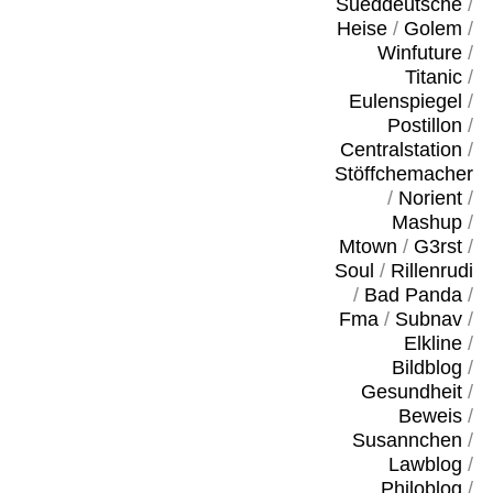
Sueddeutsche
/
Heise
/
Golem
/
Winfuture
/
Titanic
/
Eulenspiegel
/
Postillon
/
Centralstation
/
Stöffchemacher
/
Norient
/
Mashup
/
Mtown
/
G3rst
/
Soul
/
Rillenrudi
/
Bad Panda
/
Fma
/
Subnav
/
Elkline
/
Bildblog
/
Gesundheit
/
Beweis
/
Susannchen
/
Lawblog
/
Philoblog
/