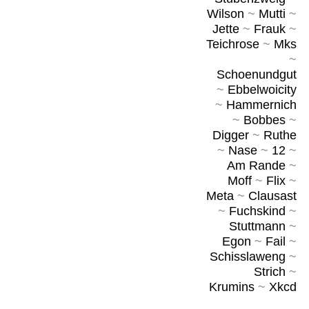
Wilson
~
Mutti
~
Jette
~
Frauk
~
Teichrose
~
Mks
~
Schoenundgut
~
Ebbelwoicity
~
Hammernich
~
Bobbes
~
Digger
~
Ruthe
~
Nase
~
12
~
Am Rande
~
Moff
~
Flix
~
Meta
~
Clausast
~
Fuchskind
~
Stuttmann
~
Egon
~
Fail
~
Schisslaweng
~
Strich
~
Krumins
~
Xkcd