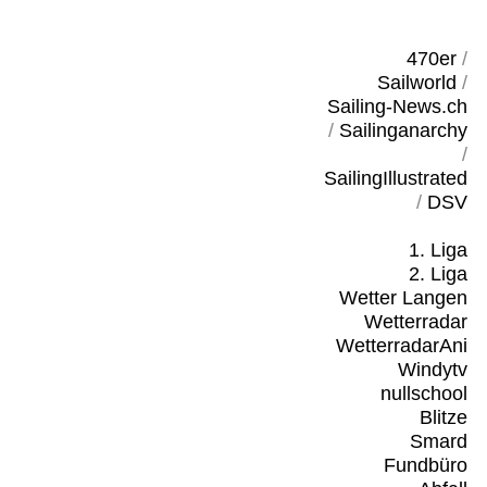
470er
/
Sailworld
/
Sailing-News.ch
/
Sailinganarchy
/
SailingIllustrated
/
DSV
1. Liga
2. Liga
Wetter Langen
Wetterradar
WetterradarAni
Windytv
nullschool
Blitze
Smard
Fundbüro