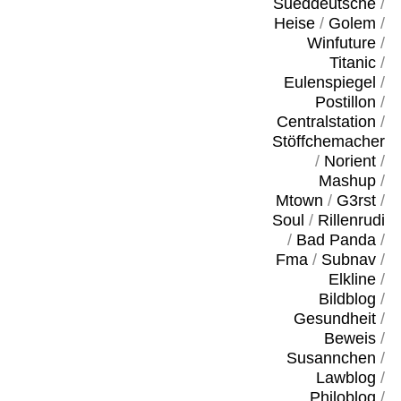
Sueddeutsche
/
Heise
/
Golem
/
Winfuture
/
Titanic
/
Eulenspiegel
/
Postillon
/
Centralstation
/
Stöffchemacher
/
Norient
/
Mashup
/
Mtown
/
G3rst
/
Soul
/
Rillenrudi
/
Bad Panda
/
Fma
/
Subnav
/
Elkline
/
Bildblog
/
Gesundheit
/
Beweis
/
Susannchen
/
Lawblog
/
Philoblog
/