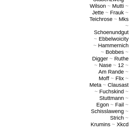
Wilson
~
Mutti
~
Jette
~
Frauk
~
Teichrose
~
Mks
~
Schoenundgut
~
Ebbelwoicity
~
Hammernich
~
Bobbes
~
Digger
~
Ruthe
~
Nase
~
12
~
Am Rande
~
Moff
~
Flix
~
Meta
~
Clausast
~
Fuchskind
~
Stuttmann
~
Egon
~
Fail
~
Schisslaweng
~
Strich
~
Krumins
~
Xkcd