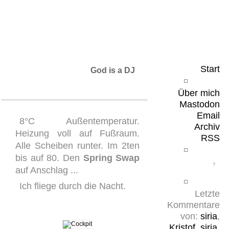
Leicht & Sinnig
Belangloses in unregelmäßigen Abständen
Start
God is a DJ
Über mich
Mastodon
Email
8°C Außentemperatur.
Archiv
Heizung voll auf Fußraum.
RSS
Alle Scheiben runter. Im 2ten
bis auf 80. Den
Spring Swap
auf Anschlag ...
Ich fliege durch die Nacht.
Letzte
Kommentare
von:
siria
,
Kristof
,
siria
,