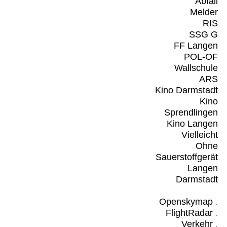
Abfall
Melder
RIS
SSG G
FF Langen
POL-OF
Wallschule
ARS
Kino Darmstadt
Kino
Sprendlingen
Kino Langen
Vielleicht
Ohne
Sauerstoffgerät
Langen
Darmstadt
Openskymap
.
FlightRadar
.
Verkehr
.