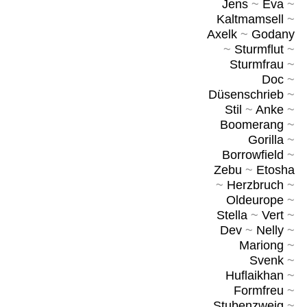
Jens
~
Eva
~
Kaltmamsell
~
Axelk
~
Godany
~
Sturmflut
~
Sturmfrau
~
Doc
~
Düsenschrieb
~
Stil
~
Anke
~
Boomerang
~
Gorilla
~
Borrowfield
~
Zebu
~
Etosha
~
Herzbruch
~
Oldeurope
~
Stella
~
Vert
~
Dev
~
Nelly
~
Mariong
~
Svenk
~
Huflaikhan
~
Formfreu
~
Stubenzweig
~