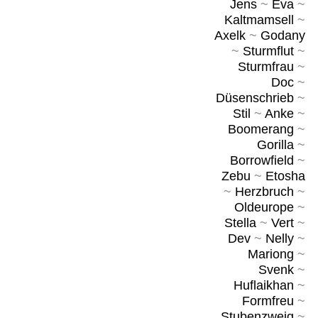
Jens
~
Eva
~
Kaltmamsell
~
Axelk
~
Godany
~
Sturmflut
~
Sturmfrau
~
Doc
~
Düsenschrieb
~
Stil
~
Anke
~
Boomerang
~
Gorilla
~
Borrowfield
~
Zebu
~
Etosha
~
Herzbruch
~
Oldeurope
~
Stella
~
Vert
~
Dev
~
Nelly
~
Mariong
~
Svenk
~
Huflaikhan
~
Formfreu
~
Stubenzweig
~