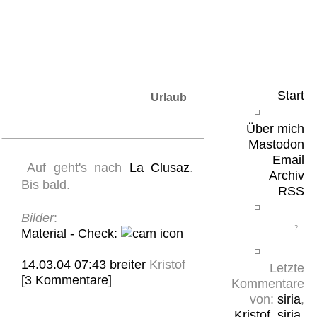
Leicht & Sinnig
Belangloses in unregelmäßigen Abständen
Start
Urlaub
Über mich
Mastodon
Email
Auf geht's nach
La Clusaz
.
Archiv
Bis bald.
RSS
Bilder
:
Material - Check:
14.03.04 07:43
breiter
Kristof
Letzte
[3 Kommentare]
Kommentare
von:
siria
,
Kristof
,
siria
,