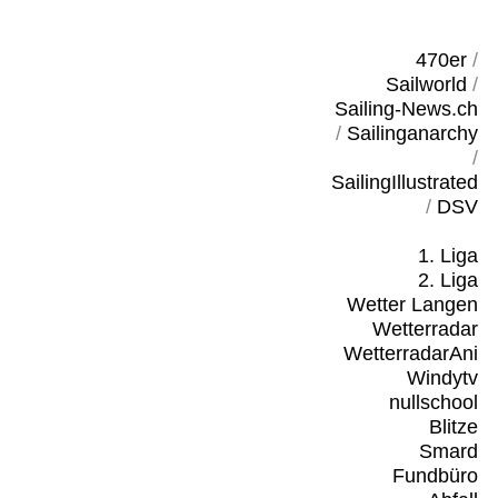
470er
/
Sailworld
/
Sailing-News.ch
/
Sailinganarchy
/
SailingIllustrated
/
DSV
1. Liga
2. Liga
Wetter Langen
Wetterradar
WetterradarAni
Windytv
nullschool
Blitze
Smard
Fundbüro