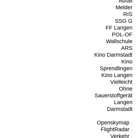
Abfall
Melder
RIS
SSG G
FF Langen
POL-OF
Wallschule
ARS
Kino Darmstadt
Kino
Sprendlingen
Kino Langen
Vielleicht
Ohne
Sauerstoffgerät
Langen
Darmstadt
Openskymap
.
FlightRadar
.
Verkehr
.