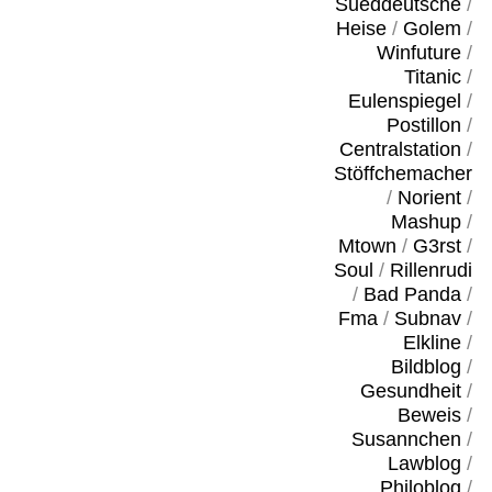
Sueddeutsche
/
Heise
/
Golem
/
Winfuture
/
Titanic
/
Eulenspiegel
/
Postillon
/
Centralstation
/
Stöffchemacher
/
Norient
/
Mashup
/
Mtown
/
G3rst
/
Soul
/
Rillenrudi
/
Bad Panda
/
Fma
/
Subnav
/
Elkline
/
Bildblog
/
Gesundheit
/
Beweis
/
Susannchen
/
Lawblog
/
Philoblog
/