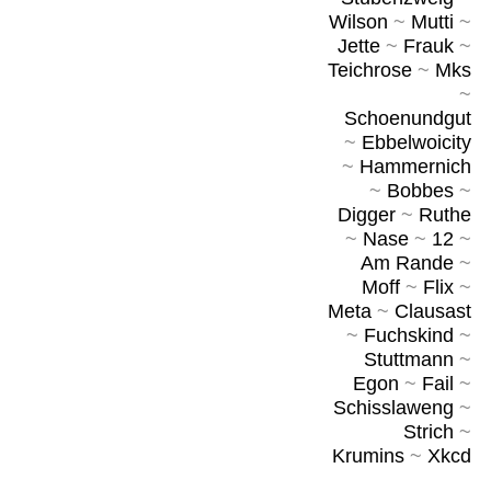
Wilson
~
Mutti
~
Jette
~
Frauk
~
Teichrose
~
Mks
~
Schoenundgut
~
Ebbelwoicity
~
Hammernich
~
Bobbes
~
Digger
~
Ruthe
~
Nase
~
12
~
Am Rande
~
Moff
~
Flix
~
Meta
~
Clausast
~
Fuchskind
~
Stuttmann
~
Egon
~
Fail
~
Schisslaweng
~
Strich
~
Krumins
~
Xkcd