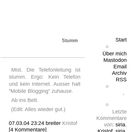
Leicht & Sinnig
Belangloses in unregelmäßigen Abständen
Start
Stumm
Über mich
Mastodon
Email
Mist. Die Telefonleitung ist
Archiv
stumm. Ergo: Kein Telefon
RSS
und kein Internet. Ausser halt
"Mobile Blogging" zuhause.
Ab ins Bett.
(Edit: Alles wieder gut.)
Letzte
Kommentare
07.03.04 23:24
breiter
Kristof
von:
siria
,
[4 Kommentare]
Kristof
,
siria
,