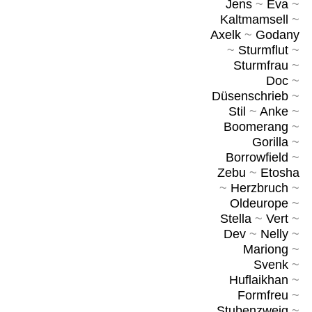
Jens
~
Eva
~
Kaltmamsell
~
Axelk
~
Godany
~
Sturmflut
~
Sturmfrau
~
Doc
~
Düsenschrieb
~
Stil
~
Anke
~
Boomerang
~
Gorilla
~
Borrowfield
~
Zebu
~
Etosha
~
Herzbruch
~
Oldeurope
~
Stella
~
Vert
~
Dev
~
Nelly
~
Mariong
~
Svenk
~
Huflaikhan
~
Formfreu
~
Stubenzweig
~