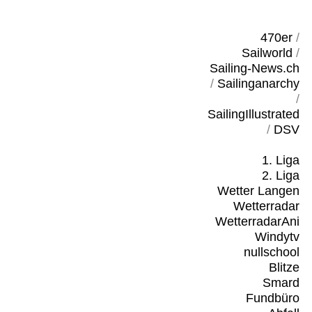
470er
/
Sailworld
/
Sailing-News.ch
/
Sailinganarchy
/
SailingIllustrated
/
DSV
1. Liga
2. Liga
Wetter Langen
Wetterradar
WetterradarAni
Windytv
nullschool
Blitze
Smard
Fundbüro