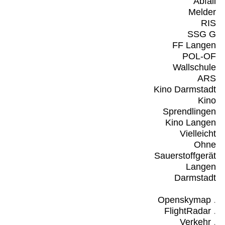
Abfall
Melder
RIS
SSG G
FF Langen
POL-OF
Wallschule
ARS
Kino Darmstadt
Kino
Sprendlingen
Kino Langen
Vielleicht
Ohne
Sauerstoffgerät
Langen
Darmstadt
Openskymap
.
FlightRadar
.
Verkehr
.