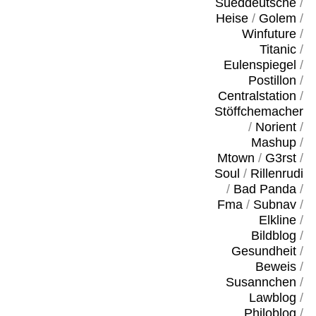
Sueddeutsche
/
Heise
/
Golem
/
Winfuture
/
Titanic
/
Eulenspiegel
/
Postillon
/
Centralstation
/
Stöffchemacher
/
Norient
/
Mashup
/
Mtown
/
G3rst
/
Soul
/
Rillenrudi
/
Bad Panda
/
Fma
/
Subnav
/
Elkline
/
Bildblog
/
Gesundheit
/
Beweis
/
Susannchen
/
Lawblog
/
Philoblog
/