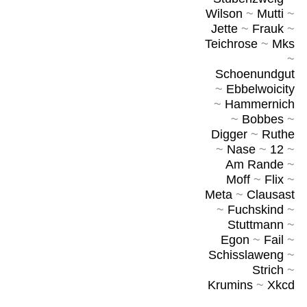
Wilson
~
Mutti
~
Jette
~
Frauk
~
Teichrose
~
Mks
~
Schoenundgut
~
Ebbelwoicity
~
Hammernich
~
Bobbes
~
Digger
~
Ruthe
~
Nase
~
12
~
Am Rande
~
Moff
~
Flix
~
Meta
~
Clausast
~
Fuchskind
~
Stuttmann
~
Egon
~
Fail
~
Schisslaweng
~
Strich
~
Krumins
~
Xkcd