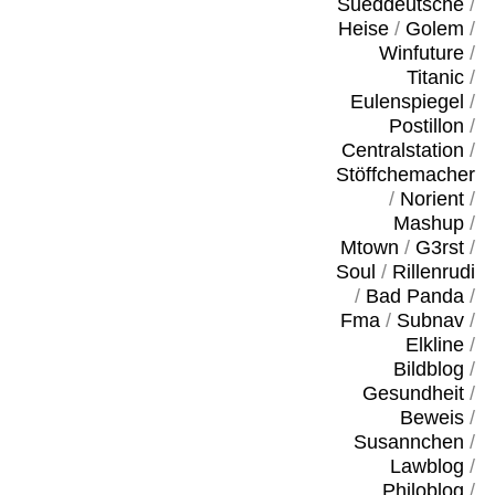
Sueddeutsche
/
Heise
/
Golem
/
Winfuture
/
Titanic
/
Eulenspiegel
/
Postillon
/
Centralstation
/
Stöffchemacher
/
Norient
/
Mashup
/
Mtown
/
G3rst
/
Soul
/
Rillenrudi
/
Bad Panda
/
Fma
/
Subnav
/
Elkline
/
Bildblog
/
Gesundheit
/
Beweis
/
Susannchen
/
Lawblog
/
Philoblog
/