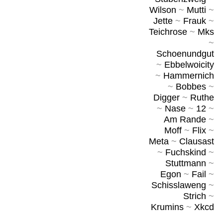
Wilson
~
Mutti
~
Jette
~
Frauk
~
Teichrose
~
Mks
~
Schoenundgut
~
Ebbelwoicity
~
Hammernich
~
Bobbes
~
Digger
~
Ruthe
~
Nase
~
12
~
Am Rande
~
Moff
~
Flix
~
Meta
~
Clausast
~
Fuchskind
~
Stuttmann
~
Egon
~
Fail
~
Schisslaweng
~
Strich
~
Krumins
~
Xkcd