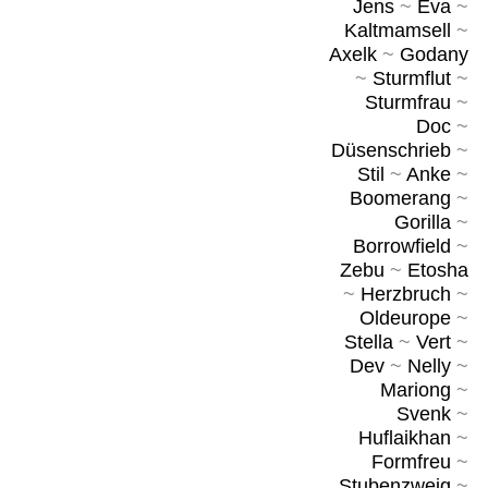
Jens
~
Eva
~
Kaltmamsell
~
Axelk
~
Godany
~
Sturmflut
~
Sturmfrau
~
Doc
~
Düsenschrieb
~
Stil
~
Anke
~
Boomerang
~
Gorilla
~
Borrowfield
~
Zebu
~
Etosha
~
Herzbruch
~
Oldeurope
~
Stella
~
Vert
~
Dev
~
Nelly
~
Mariong
~
Svenk
~
Huflaikhan
~
Formfreu
~
Stubenzweig
~