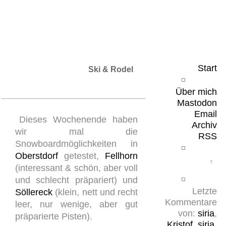
Leicht & Sinnig
Belangloses in unregelmäßigen Abständen
Start
Ski & Rodel
Über mich
Mastodon
Email
Dieses Wochenende haben
Archiv
wir mal die
RSS
Snowboardmöglichkeiten in
Oberstdorf
getestet,
Fellhorn
(interessant & schön, aber voll
und schlecht präpariert) und
Letzte
Söllereck
(klein, nett und recht
Kommentare
leer, nur wenige, aber gut
von:
siria
,
präparierte Pisten).
Kristof
,
siria
,