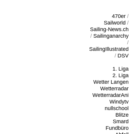
470er
/
Sailworld
/
Sailing-News.ch
/
Sailinganarchy
/
SailingIllustrated
/
DSV
1. Liga
2. Liga
Wetter Langen
Wetterradar
WetterradarAni
Windytv
nullschool
Blitze
Smard
Fundbüro