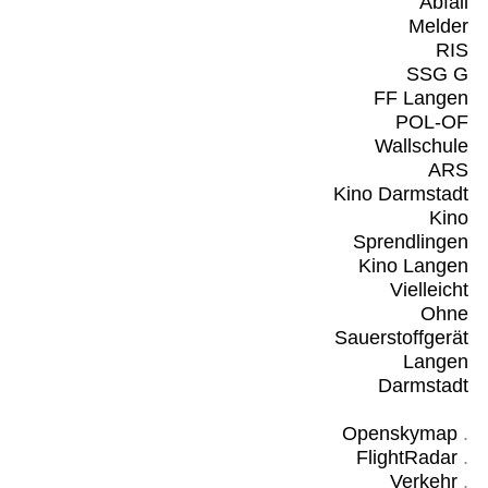
Abfall
Melder
RIS
SSG G
FF Langen
POL-OF
Wallschule
ARS
Kino Darmstadt
Kino
Sprendlingen
Kino Langen
Vielleicht
Ohne
Sauerstoffgerät
Langen
Darmstadt
Openskymap
.
FlightRadar
.
Verkehr
.